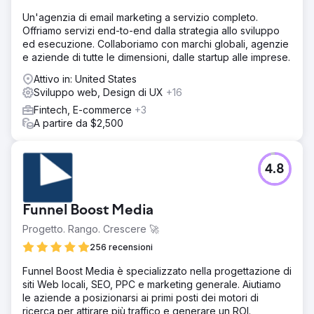
Ho controllato il sito e migliorato i tempi di caricamento,
Un'agenzia di email marketing a servizio completo.
l'architettura del sito, i contenuti, gli elementi di
Offriamo servizi end-to-end dalla strategia allo sviluppo
conversione e l'esperienza mobile. Abbiamo quindi
ed esecuzione. Collaboriamo con marchi globali, agenzie
eseguito una campagna di sensibilizzazione per acquisire
e aziende di tutte le dimensioni, dalle startup alle imprese.
collegamenti iper-rilevanti su pubblicazioni di bricolage,
immobiliare e fai-da-te.
Attivo in: United States
Sviluppo web, Design di UX
+16
Risultato
Grime Time ha aumentato significativamente le sue mappe
Fintech, E-commerce
+3
e le classifiche organiche ad Austin e nei mercati
A partire da $2,500
circostanti. L'aumento della visibilità e del traffico organico
ha comportato un aumento del 600% degli affitti di
cassonetti commerciali e residenziali.
4.8
Vai alla pagina agenzia
Funnel Boost Media
Progetto. Rango. Crescere 🚀
256 recensioni
Funnel Boost Media è specializzato nella progettazione di
siti Web locali, SEO, PPC e marketing generale. Aiutiamo
le aziende a posizionarsi ai primi posti dei motori di
ricerca per attirare più traffico e generare un ROI.