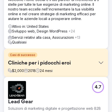
stelle per tutte le tue esigenze di marketing online. Il
nostro team eccelle nell'incrementare la tua visibilità
online e nel creare strategie di marketing efficaci per
aiutare le aziende locali a prosperare online.
Attivo in: United States
Sviluppo web, Design WordPress
+24
Servizi relativi alla casa, Assicurazioni
+13
Qualsiasi
Casi di successo
Cliniche per i pidocchi eroi
$
2,000
2018
24
mesi
Sfida
4.7
Hero Lice Clinics è stata una delle prime aziende ad
adottare il modello di business per la rimozione dei
pidocchi. Gli affari andavano bene finché i concorrenti
Lead Gear
nazionali non si trasferirono nell'area di Austin e le loro
classifiche iniziarono a scivolare.
Soluzioni di marketing digitale e progettazione web B2B