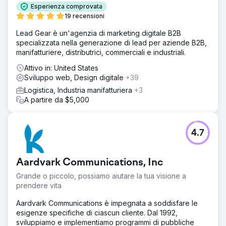
Soluzione
Esperienza comprovata
Il sito web è stato ottimizzato per velocità e conversioni.
19 recensioni
Sono stati ottimizzati i contenuti e i profili aziendali di
Lead Gear è un'agenzia di marketing digitale B2B
Google, insieme alle citazioni locali. Abbiamo impiegato
specializzata nella generazione di lead per aziende B2B,
una campagna di link building in corso per acquisire
manifatturiere, distributrici, commerciali e industriali.
posizionamenti rilevanti per ottenere classifiche dominanti
nelle mappe e nella ricerca organica.
Attivo in: United States
Sviluppo web, Design digitale
+39
Risultato
Il business è aumentato del 177% grazie alla migliore
Logistica, Industria manifatturiera
+3
visibilità nelle mappe e nella ricerca organica. Si
A partire da $5,000
espansero anche in più località nel Texas centrale.
Vai alla pagina agenzia
4.7
Aardvark Communications, Inc
Grande o piccolo, possiamo aiutare la tua visione a
prendere vita
Aardvark Communications è impegnata a soddisfare le
esigenze specifiche di ciascun cliente. Dal 1992,
sviluppiamo e implementiamo programmi di pubbliche