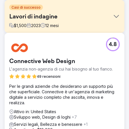
Casi di successo
Lavori di indagine
$
1,500
2023
12
mesi
Sfida
4.8
Il marketing e le segnalazioni tramite passaparola
avevano funzionato bene per attirare nuovi affari, ma non
erano sufficienti per aiutare Survey Works a espandersi.
Connective Web Design
C’erano diversi concorrenti esperti con molte recensioni
che stavano investendo attivamente nella SEO.
L'agenzia non-agenzia di cui hai bisogno al tuo fianco.
Soluzione
49 recensioni
Il sito web è stato ricostruito in WordPress e i contenuti, le
Per le grandi aziende che desiderano un supporto più
pagine di localizzazione e gli elementi di conversione
che superficiale. Connective è un'agenzia di marketing
sono stati ottimizzati. Abbiamo avviato un programma di
digitale a servizio completo che ascolta, innova e
link building in corso che ha portato a posizionamenti
realizza.
dominanti nelle mappe e nella ricerca organica.
Attivo in: United States
Risultato
Sviluppo web, Design di loghi
+7
L'aumento della visibilità dalle mappe e i miglioramenti del
ranking organico hanno comportato un aumento del
Servizi legali, Bellezza e benessere
+1