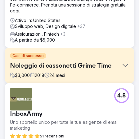
l'e-commerce. Prenota una sessione di strategia gratuita
oggi.
Attivo in: United States
Sviluppo web, Design digitale
+37
Assicurazioni, Fintech
+3
A partire da $5,000
Casi di successo
Noleggio di cassonetti Grime Time
$
3,000
2018
24
mesi
Sfida
4.8
Grime Time si è rivolto a noi con un nome di dominio
problematico che era stato utilizzato per un'impresa di
pulizie nel Regno Unito, con una serie di collegamenti
InboxArmy
errati. Il mercato del noleggio di cassonetti ad Austin è
molto competitivo con la maggior parte delle aziende che
Uno sportello unico per tutte le tue esigenze di email
costruiscono collegamenti in modo aggressivo.
marketing
Soluzione
51 recensioni