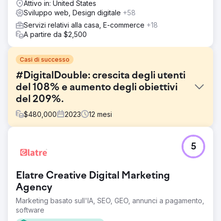
Attivo in: United States
Sviluppo web, Design digitale
+58
Servizi relativi alla casa, E-commerce
+18
A partire da $2,500
Casi di successo
#DigitalDouble: crescita degli utenti
del 108% e aumento degli obiettivi
del 209%.
$
480,000
2023
12
mesi
Sfida
5
Un'azienda B2C aveva bisogno di raddoppiare la propria
base utenti e aumentare le conversioni in un mercato
competitivo. Con una vendita media di 65.000 dollari,
Elatre Creative Digital Marketing
l'obiettivo era migliorare la propria presenza digitale per
attrarre e fidelizzare i clienti in modo più efficace
Agency
Marketing basato sull'IA, SEO, GEO, annunci a pagamento,
Soluzione
software
Implementato una trasformazione digitale con particolare
attenzione all'ottimizzazione dell'esperienza utente e al