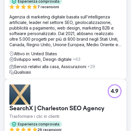
Esperienza comprovata
marketing mirato. Rinnovato il sito web e utilizzato l'analisi
7 recensioni
dei dati per personalizzare le campagne, con l'obiettivo
di aumentare la base utenti e i tassi di conversione.
Agenzia di marketing digitale basata sull'intelligenza
artificiale, leader nel settore SEO, geolocalizzazione,
Risultato
pubblicità a pagamento, web design, marketing B2B e
La base utenti è aumentata del 108% a 56.000, il
software personalizzato. Dal 2021, abbiamo realizzato
completamento degli obiettivi è aumentato del 209% a
oltre 5.000 progetti per più di 800 brand negli Stati Uniti,
2.945 e il tasso di conversione è aumentato del 46% al
Canada, Regno Unito, Unione Europea, Medio Oriente e
4,18%. Questi miglioramenti digitali strategici hanno
India.
incrementato in modo significativo la performance di
Attivo in: United States
mercato dell'azienda.
Sviluppo web, Design digitale
+63
Servizi relativi alla casa, Assicurazioni
+29
Qualsiasi
Vai alla pagina agenzia
4.9
SearchX | Charleston SEO Agency
Trasformare i clic in clienti
Esperienza comprovata
26 recensioni