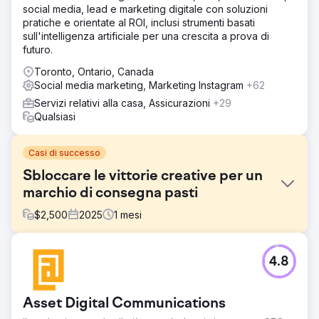
social media, lead e marketing digitale con soluzioni
pratiche e orientate al ROI, inclusi strumenti basati
sull'intelligenza artificiale per una crescita a prova di
futuro.
Toronto, Ontario, Canada
Social media marketing, Marketing Instagram
+62
Servizi relativi alla casa, Assicurazioni
+29
Qualsiasi
Casi di successo
Sbloccare le vittorie creative per un
marchio di consegna pasti
$
2,500
2025
1
mesi
Sfida
4.8
Un marchio premium di consegna di pasti surgelati aveva
immagini di prodotto di grande impatto e un sito web ben
progettato, ma la creatività degli annunci e le landing
Asset Digital Communications
page mancavano di un messaggio strutturato. Senza una
chiara differenziazione o un framework di test, i loro