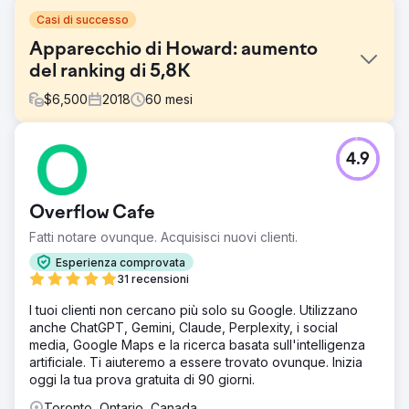
Casi di successo
Apparecchio di Howard: aumento
del ranking di 5,8K
$
6,500
2018
60
mesi
Sfida
4.9
Nel 2019, Howard's ha rischiato di seguire il declino
finanziario di Sears e la chiusura dei negozi. Per
riprendersi, l'azienda aveva bisogno di una forte
Overflow Cafe
strategia di marketing digitale per rivolgersi a un pubblico
orientato alla crescita.
Fatti notare ovunque. Acquisisci nuovi clienti.
Soluzione
Esperienza comprovata
Ho applicato i fondamenti della SEO a tutte le proprietà
31 recensioni
del dominio, ho ottimizzato le pagine delle categorie di
I tuoi clienti non cercano più solo su Google. Utilizzano
prodotti chiave, creato collegamenti ad alta autorità,
anche ChatGPT, Gemini, Claude, Perplexity, i social
amplificato i contenuti del blog sui principali canali social,
media, Google Maps e la ricerca basata sull'intelligenza
ideato una strategia di gestione delle recensioni e
artificiale. Ti aiuteremo a essere trovato ovunque. Inizia
sviluppato report personalizzati per estrarre informazioni
oggi la tua prova gratuita di 90 giorni.
approfondite dalle recensioni dei clienti.
Toronto, Ontario, Canada