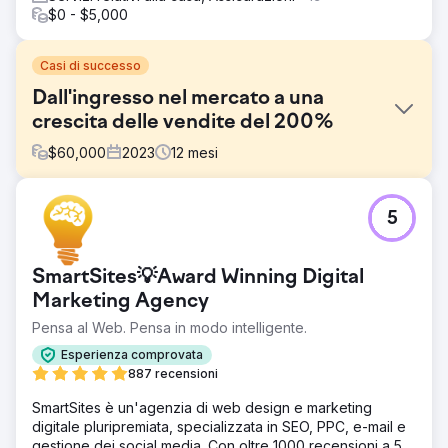
$0 - $5,000
Casi di successo
Dall'ingresso nel mercato a una
crescita delle vendite del 200%
$
60,000
2023
12
mesi
Sfida
5
- Entrare in un settore saturo e competitivo con attori
affermati - Risorse di marketing interno limitate e domanda
di risultati rapidi e misurabili - Necessità di differenziarsi
SmartSites💡Award Winning Digital
sul mercato e creare rapidamente fiducia
Marketing Agency
Soluzione
Pensa al Web. Pensa in modo intelligente.
Ci siamo concentrati su chiarezza strategica, sistemi di
crescita sostenibile e autorevolezza di mercato: -
Esperienza comprovata
Abbiamo costruito solide basi sui canali media di proprietà
887 recensioni
per supportare la crescita del marchio a lungo termine. -
Abbiamo sviluppato e realizzato una campagna di
SmartSites è un'agenzia di web design e marketing
sensibilizzazione multicanale, con particolare attenzione a
digitale pluripremiata, specializzata in SEO, PPC, e-mail e
LinkedIn e alle piattaforme allineate al settore. - Abbiamo
gestione dei social media. Con oltre 1000 recensioni a 5