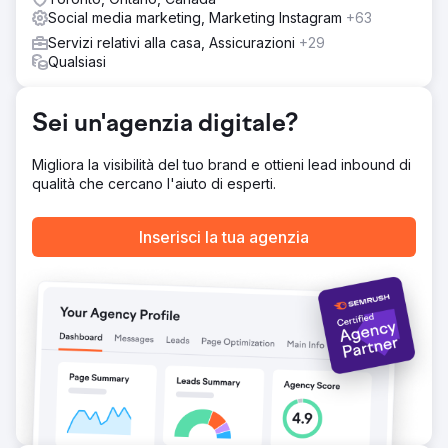
Risultato
Social media marketing, Marketing Instagram
+63
Durante la campagna di marketing digitale di Howard,
abbiamo ottenuto una crescita di 5,8K nelle classifiche di
Servizi relativi alla casa, Assicurazioni
+29
pagina 1, un aumento del 17% nelle valutazioni medie
Qualsiasi
delle recensioni, un aumento del 44% nell'acquisizione di
clienti nel mercato target e guadagnato 3.200 domini di
riferimento aggiuntivi.
Sei un'agenzia digitale?
Vai alla pagina agenzia
Migliora la visibilità del tuo brand e ottieni lead inbound di
qualità che cercano l'aiuto di esperti.
Inserisci la tua agenzia