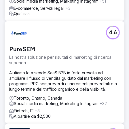
Social media marketing, Marketing Instagram
+51
Risultato
Il team NIKU ha ottenuto una roadmap completamente
E-commerce, Servizi legali
+3
praticabile e un sistema di test creativi da poter eseguire
Qualsiasi
internamente o con i partner. Le prime fasi di test hanno
portato a miglioramenti del CTR, un maggiore
coinvolgimento post-clic e informazioni più chiare su quali
4.6
angolazioni degli annunci fossero più in sintonia con
l'acquirente ideale.
PureSEM
Vai alla pagina agenzia
La nostra soluzione per risultati di marketing di ricerca
superiori
Aiutiamo le aziende SaaS B2B in forte crescita ad
ampliare il flusso di vendita guidato dal marketing con
programmi PPC sempreverdi e incrementi prevedibili e a
lungo termine del traffico organico e della visibilità.
Toronto, Ontario, Canada
Social media marketing, Marketing Instagram
+32
Fintech, IT
+3
A partire da $2,500