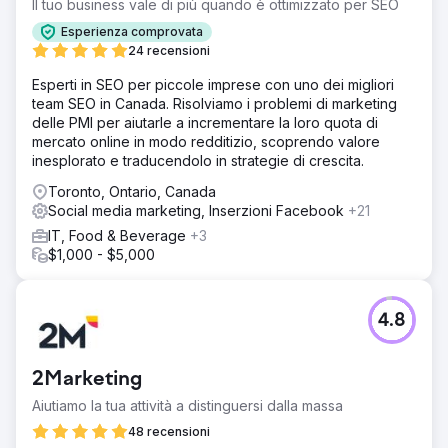
Il tuo business vale di più quando è ottimizzato per SEO
sforzi a pagamento probabilmente non hanno avuto
Esperienza comprovata
successo, soprattutto nel tentativo di espandersi oltre i
24 recensioni
primi utenti.
Esperti in SEO per piccole imprese con uno dei migliori
Soluzione
team SEO in Canada. Risolviamo i problemi di marketing
Abbiamo eseguito un audit completo di creatività e CRO,
delle PMI per aiutarle a incrementare la loro quota di
analizzando meta-annunci, landing page e messaggi on-
mercato online in modo redditizio, scoprendo valore
site. Abbiamo identificato i principali punti di attrito
inesplorato e traducendolo in strategie di crescita.
nell'esperienza di landing page, le mancate opportunità
di concentrarsi su prove e urgenza e la creatività degli
Toronto, Ontario, Canada
annunci che mancava di varietà o chiarezza su ciò che
Social media marketing, Inserzioni Facebook
+21
rendeva unico il brand.
IT, Food & Beverage
+3
Risultato
$1,000 - $5,000
Il brand ha ricevuto una roadmap personalizzata con
spunti concreti: idee per l'innesco degli annunci,
ottimizzazioni delle landing page, correzioni alla
4.8
gerarchia dei messaggi e indicazioni creative testabili.
L'audit ha aiutato l'azienda a riorientare la propria
strategia creativa e ha fornito un percorso chiaro per
2Marketing
migliorare la conversione e le performance degli annunci.
Aiutiamo la tua attività a distinguersi dalla massa
48 recensioni
Vai alla pagina agenzia