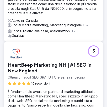
riposizionato il marchio e l'offerta del cliente per
stelle e classificata come una delle aziende in più rapida
comunicare chiaramente valore e differenziazione su tutti
crescita negli Stati Uniti da INC5000, ci impegniamo a far
i punti di contatto con i clienti.
crescere la tua attività!
Risultato
Attivo in: Canada
- Aumento del fatturato di oltre il 200% nei primi 12 mesi. -
Social media marketing, Marketing Instagram
+52
Crescita del 600% sulla piattaforma LinkedIn in 3 mesi. -
Servizi relativi alla casa, Assicurazioni
+29
Crescita dell'800% nelle parole chiave e del 600% nel
Qualsiasi
traffico organico verso il sito web. - Il cliente ha vinto un
prestigioso premio del settore, aumentando la credibilità
e l'autorevolezza del marchio. - Acquisizione di nuovi
5
sponsor e sblocco di flussi di entrate in mercati
inesplorati. - Sulla buona strada per una crescita di oltre il
300% entro la fine del 2025, partendo da una base
HeartBeep Marketing NH | #1 SEO in
aziendale già a 7 cifre.
New England
Vai alla pagina agenzia
Ottieni un audit SEO GRATUITO e senza impegno
40 recensioni
È fondamentale avere un partner di marketing affidabile
come HeartBeep Marketing NH, specializzato in sviluppo
di siti web, SEO, social media marketing e pubblicità a
pagamento. Siamo esperti in quello che facciamo, così