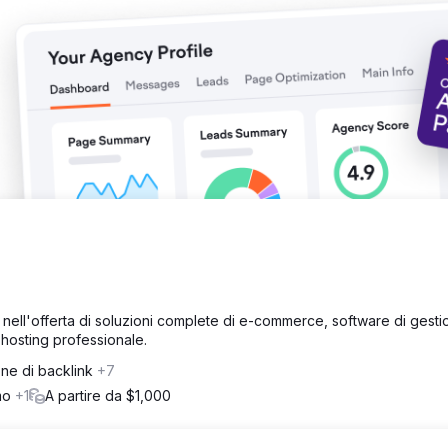
parole chiave in 3 mesi, ma per alcune di queste il sito web del nos
ova funzionalità di intelligenza artificiale di Google, SGE, ha menzion
 il nome del cliente è stato riconosciuto da Google. 4 – Diverse imm
ionate da Google.
 nell'offerta di soluzioni complete di e-commerce, software di gest
 hosting professionale.
one di backlink
+7
umo
+1
A partire da $1,000