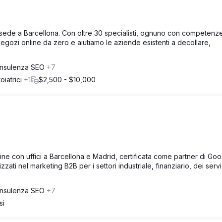
ede a Barcellona. Con oltre 30 specialisti, ognuno con competenz
negozi online da zero e aiutiamo le aziende esistenti a decollare,
nsulenza SEO
+7
oiatrici
+1
$2,500 - $10,000
e con uffici a Barcellona e Madrid, certificata come partner di Goo
ati nel marketing B2B per i settori industriale, finanziario, dei servi
nsulenza SEO
+7
si