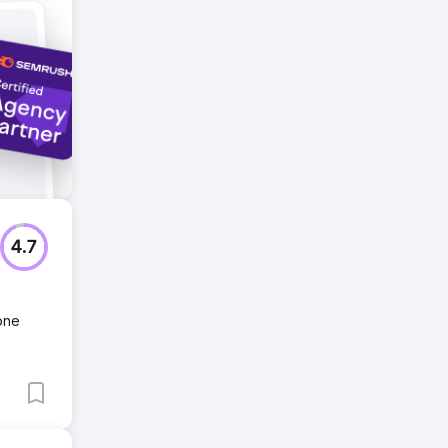
tro
ato il
agini di
4.7
ione