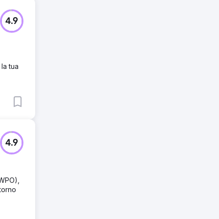
4.9
la tua
4.9
(WPO),
itorno