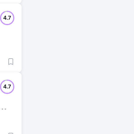
4.7
4.7
 - -