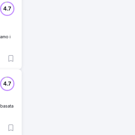
4.7
iamo i
4.7
 basata