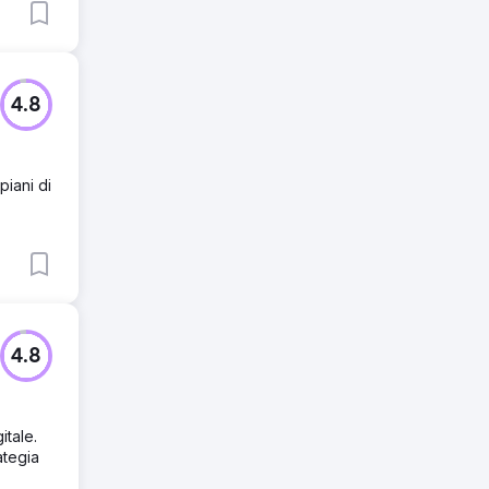
4.8
piani di
4.8
itale.
ategia