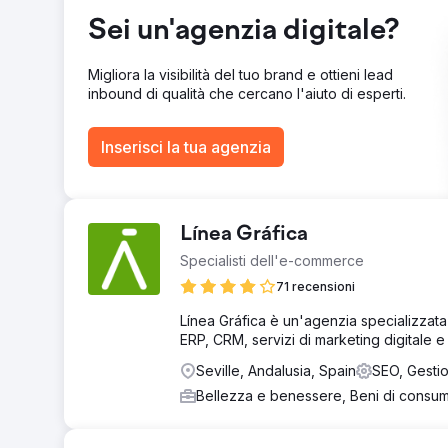
assegnato il posizionamento in prima pagina a oltre 20 
Sei un'agenzia digitale?
cliente è apparso ben 5 volte in prima pagina! 3 – La nu
cliente per nome. Quindi non solo il sito web, ma anche
lavori precedenti del sito del cliente sono state scans
Migliora la visibilità del tuo brand e ottieni lead
inbound di qualità che cercano l'aiuto di esperti.
Vai alla pagina agenzia
Inserisci la tua agenzia
Línea Gráfica
Specialisti dell'e-commerce
71 recensioni
Línea Gráfica è un'agenzia specializzata
ERP, CRM, servizi di marketing digitale e
Seville, Andalusia, Spain
SEO, Gesti
Bellezza e benessere, Beni di cons