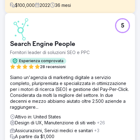
$
100,000
2022
36
mesi
Sfida
5
The Rope Company, un rivenditore di prodotti per la casa
specializzato in prodotti in corda di alta qualità, aveva
bisogno di rinnovare il proprio branding e la propria
Search Engine People
presenza digitale. L'obiettivo era creare un look coerente
e senza tempo che riflettesse la propria missione e i
Fornitori leader di soluzioni SEO e PPC
propri valori, aumentando al contempo la brand
Esperienza comprovata
awareness, migliorando l'esperienza utente e stimolando
28 recensioni
la crescita dei ricavi.
Siamo un'agenzia di marketing digitale a servizio
Soluzione
completo, pluripremiata e specializzata in ottimizzazione
Anchorur ha fornito un restyling completo del marchio,
per i motori di ricerca (SEO) e gestione del Pay-Per-Click.
inclusi nuovi loghi, sottomarchi, una tavolozza di colori e
Considerata da molti la migliore del settore. In due
una strategia di marca. Hanno riprogettato il sito web di
decenni e mezzo abbiamo aiutato oltre 2.500 aziende a
The Rope Company, migrandolo da WooCommerce a
raggiungere...
Shopify con UX/UI migliorata, navigazione migliorata e
integrazione SEO. Anchorur ha anche gestito annunci su
Attivo in: United States
Facebook, Instagram e YouTube e ha condotto
Design di UX, Manutenzione di siti web
+26
campagne di email marketing. Il loro team ha garantito che
Assicurazioni, Servizi medici e sanitari
+3
tutti gli sforzi fossero allineati con il nuovo marchio,
A partire da $1,000
creando un aspetto coeso e senza tempo su tutti i canali.