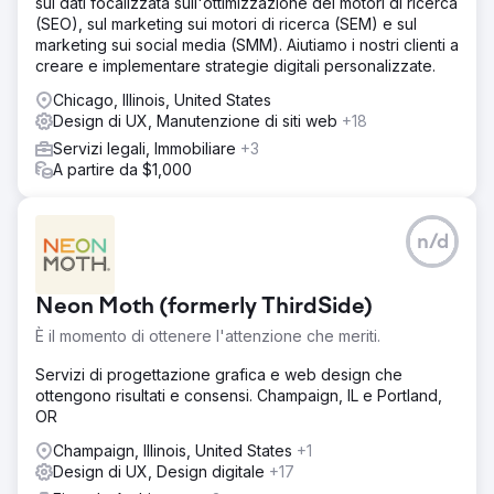
sui dati focalizzata sull'ottimizzazione dei motori di ricerca
del 40% e le vendite del 78%, conferendo all'azienda
(SEO), sul marketing sui motori di ricerca (SEM) e sul
una presenza digitale significativamente più forte in un
marketing sui social media (SMM). Aiutiamo i nostri clienti a
mercato e-commerce competitivo. Oltre al miglioramento
creare e implementare strategie digitali personalizzate.
delle prestazioni, la riprogettazione ha rafforzato la
credibilità del marchio, creato un'esperienza utente più
Chicago, Illinois, United States
curata e offerto una piattaforma più flessibile per la
Design di UX, Manutenzione di siti web
+18
crescita futura.
Servizi legali, Immobiliare
+3
A partire da $1,000
Vai alla pagina agenzia
n/d
Neon Moth (formerly ThirdSide)
È il momento di ottenere l'attenzione che meriti.
Servizi di progettazione grafica e web design che
ottengono risultati e consensi. Champaign, IL e Portland,
OR
Champaign, Illinois, United States
+1
Design di UX, Design digitale
+17