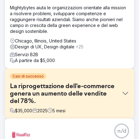
Mightybytes aiuta le organizzazioni orientate alla mission
a risolvere problemi, sviluppare competenze e
raggiungere risultati aziendali. Siamo anche pionieri nel
campo in crescita della green experience e del web
design sostenibile.
Chicago, Illinois, United States
Design di UX, Design digitale
+25
Servizi B2B
A partire da $5,000
Casi di successo
La riprogettazione dell'e-commerce
genera un aumento delle vendite
del 78%.
$
35,000
2025
5
mesi
Sfida
n/d
Operando in un mercato di arredamento e interior design
di alta gamma, il sito web doveva coniugare credibilità