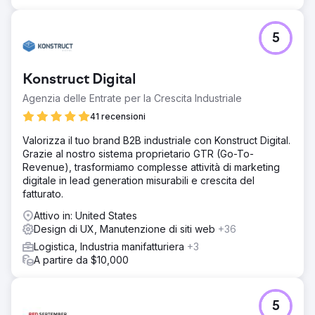
Risultato
Crescita dei ricavi: aumento dei ricavi nonostante
5
l'aumento dei prezzi dei prodotti, a dimostrazione della
forza del branding rinnovato e della migliore esperienza
utente. Percezione del marchio migliorata: i partecipanti
Konstruct Digital
alla fiera e i clienti hanno risposto positivamente al
branding coeso e professionale, elevando la reputazione
Agenzia delle Entrate per la Crescita Industriale
dell'azienda. Maggiore fiducia: il nuovo branding ha
41 recensioni
fornito un aspetto senza tempo e unificato su tutti i canali,
creando fiducia sia con i clienti che con i partner.
Valorizza il tuo brand B2B industriale con Konstruct Digital.
Grazie al nostro sistema proprietario GTR (Go-To-
Revenue), trasformiamo complesse attività di marketing
Vai alla pagina agenzia
digitale in lead generation misurabili e crescita del
fatturato.
Attivo in: United States
Design di UX, Manutenzione di siti web
+36
Logistica, Industria manifatturiera
+3
A partire da $10,000
5