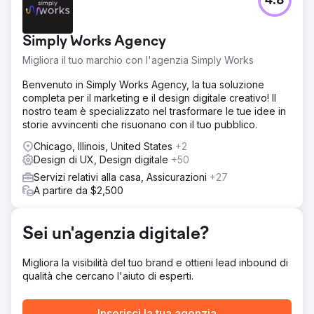
4.8
Migrazione di un sito web già esistente da Blogspot a
WordPress senza compromettere la visibilità sui motori di
ricerca, il traffico o il valore dell'URL, sostituendo al
Simply Works Agency
contempo il vecchio sito con un design completamente
personalizzato.
Migliora il tuo marchio con l'agenzia Simply Works
Soluzione
Benvenuto in Simply Works Agency, la tua soluzione
Abbiamo progettato e realizzato un sito web WordPress
completa per il marketing e il design digitale creativo! Il
su misura, per poi migrare con cura i contenuti esistenti
nostro team è specializzato nel trasformare le tue idee in
del cliente su Blogspot, preservandone struttura, visibilità
storie avvincenti che risuonano con il tuo pubblico.
e continuità. Gli URL esistenti sono stati mantenuti ove
possibile, implementando reindirizzamenti 301 precisi
Chicago, Illinois, United States
+2
laddove necessario. Abbiamo inoltre sviluppato un flusso
Design di UX, Design digitale
+50
di lavoro di traduzione basato sull'intelligenza artificiale,
Servizi relativi alla casa, Assicurazioni
+27
offrendo al cliente una soluzione scalabile per la
A partire da $2,500
pubblicazione di contenuti multilingue in un ampio numero
di lingue.
Sei un'agenzia digitale?
Risultato
Il sito web riprogettato ha permesso al cliente di
registrare oltre 1 milione di visualizzazioni e di aumentare i
Migliora la visibilità del tuo brand e ottieni lead inbound di
clic mensili da circa 10.000 a circa 30.000. Oltre al
qualità che cercano l'aiuto di esperti.
miglioramento del posizionamento nei motori di ricerca, il
cliente ha ricevuto feedback positivi dagli utenti sul
Inserisci la tua agenzia
design e sulla facilità d'uso del sito. Il progetto ha