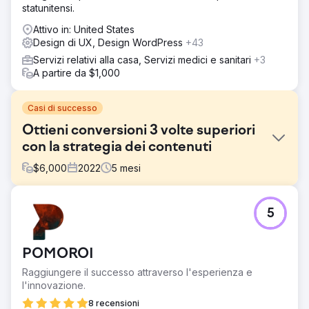
statunitensi.
Attivo in: United States
Design di UX, Design WordPress
+43
Servizi relativi alla casa, Servizi medici e sanitari
+3
A partire da $1,000
Casi di successo
Ottieni conversioni 3 volte superiori
con la strategia dei contenuti
$
6,000
2022
5
mesi
Sfida
5
Una startup SaaS nel settore delle risorse umane aveva
un sito web moderno, ma non attirava lead. Il blog era
carente di struttura, non si posizionava correttamente per
POMOROI
i termini pertinenti e c'era poca visibilità organica per
funzionalità chiave o casi d'uso.
Raggiungere il successo attraverso l'esperienza e
l'innovazione.
Soluzione
Abbiamo sviluppato una strategia di contenuti mirata,
8 recensioni