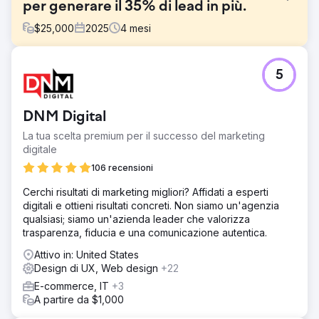
per generare il 35% di lead in più.
$
25,000
2025
4
mesi
Sfida
5
Migliorare le performance in un settore finanziario
altamente competitivo richiedeva ben più di un semplice
restyling grafico. Il sito web esistente del cliente risultava
DNM Digital
obsoleto, privo di credibilità e con percorsi di interazione
poco intuitivi che rendevano difficile per gli utenti
La tua scelta premium per il successo del marketing
intraprendere azioni concrete. La sfida consisteva nel
digitale
sostituire un sito inadeguato con un'esperienza più
106 recensioni
persuasiva e intuitiva, in grado di instaurare rapidamente
fiducia e generare un maggior numero di conversioni.
Cerchi risultati di marketing migliori? Affidati a esperti
digitali e ottieni risultati concreti. Non siamo un'agenzia
Soluzione
qualsiasi; siamo un'azienda leader che valorizza
Abbiamo progettato un sito web completamente
trasparenza, fiducia e una comunicazione autentica.
personalizzato per desktop e dispositivi mobili,
sviluppandolo poi in un tema WordPress responsive su
Attivo in: United States
misura. Il nuovo sito è stato creato per migliorare la
Design di UX, Web design
+22
chiarezza, la fiducia e la facilità d'uso durante tutto il
E-commerce, IT
+3
percorso dell'utente. Abbiamo inoltre implementato
A partire da $1,000
moduli a fasi e pagine per ridurre gli ostacoli, guidare gli
utenti in modo più efficace nelle richieste e creare un