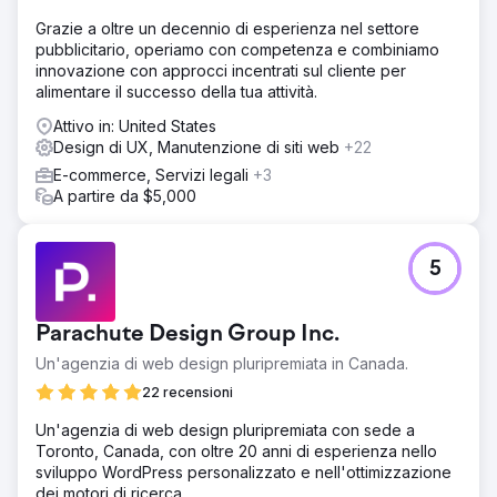
concentrandoci su parole chiave ad alto impatto per la
Grazie a oltre un decennio di esperienza nel settore
conformità delle risorse umane, la gestione delle paghe e
pubblicitario, operiamo con competenza e combiniamo
l'onboarding. Abbiamo creato nuove landing page,
innovazione con approcci incentrati sul cliente per
contenuti di blog di lunga durata e case study per
alimentare il successo della tua attività.
supportare ogni fase del percorso del cliente. Abbiamo
ottimizzato i link interni e i metadati.
Attivo in: United States
Design di UX, Manutenzione di siti web
+22
Risultato
Le conversioni mensili sono triplicate in cinque mesi. Il
E-commerce, Servizi legali
+3
traffico organico è cresciuto del 189% e il blog ha iniziato
A partire da $5,000
a posizionarsi tra i primi 5 per oltre 25 parole chiave
mirate. Il brand ha anche registrato un aumento del 40%
delle richieste demo generate dai contenuti.
5
Vai alla pagina agenzia
Parachute Design Group Inc.
Un'agenzia di web design pluripremiata in Canada.
22 recensioni
Un'agenzia di web design pluripremiata con sede a
Toronto, Canada, con oltre 20 anni di esperienza nello
sviluppo WordPress personalizzato e nell'ottimizzazione
dei motori di ricerca.