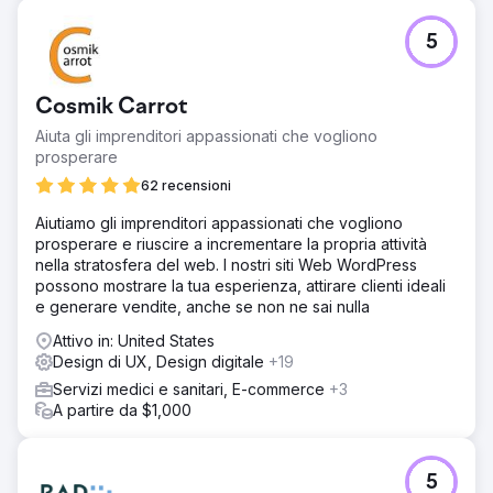
processo di conversione più fluido.
5
Risultato
Il sito web riprogettato ha generato un aumento del 35%
delle conversioni, rafforzando al contempo la credibilità
Cosmik Carrot
del marchio del cliente. Il nuovo design ha creato una
presenza digitale più professionale, i percorsi di richiesta
Aiuta gli imprenditori appassionati che vogliono
informazioni ottimizzati hanno semplificato il contatto con
prosperare
gli utenti e l'esperienza complessiva ha fornito all'azienda
62 recensioni
una piattaforma più solida in un mercato finanziario
difficile e competitivo.
Aiutiamo gli imprenditori appassionati che vogliono
prosperare e riuscire a incrementare la propria attività
nella stratosfera del web. I nostri siti Web WordPress
Vai alla pagina agenzia
possono mostrare la tua esperienza, attirare clienti ideali
e generare vendite, anche se non ne sai nulla
Attivo in: United States
Design di UX, Design digitale
+19
Servizi medici e sanitari, E-commerce
+3
A partire da $1,000
5