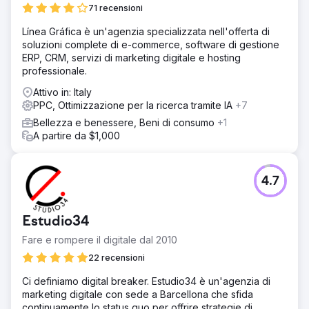
71 recensioni
multicanale che combina campagne di ricerca, SEO e
social media per valutare i canali migliori per il pubblico di
Línea Gráfica è un'agenzia specializzata nell'offerta di
riferimento - Strategia di prezzo, espansione del mercato
soluzioni complete di e-commerce, software di gestione
e crescita del brand
ERP, CRM, servizi di marketing digitale e hosting
professionale.
Soluzione
Una parte importante del lavoro è stata l'identificazione
Attivo in: Italy
dell'ICP (Ideal Customer Profile) di Feedbucket per
PPC, Ottimizzazione per la ricerca tramite IA
+7
comprendere il comportamento e i percorsi decisionali e
Bellezza e benessere, Beni di consumo
+1
trovare clienti con il miglior lifetime value (LTV). La
A partire da $1,000
strategia si è concentrata sulla ricerca, sia tramite Google
Ads che SEO, con contenuti di valore su integrazioni e
parole chiave di conversione. Insieme all'ottimizzazione
del percorso del visitatore sul sito web e a un onboarding
4.7
ben strutturato nell'applicazione, abbiamo raggiunto la
ricetta per una crescita redditizia.
Estudio34
Risultato
- Aumento del tasso di attivazione del 700% in 2 anni -
Fare e rompere il digitale dal 2010
Crescita costante del traffico e della quota di utenti attivi
22 recensioni
tramite ricerca organica (SEO) - Miglioramento del tasso
di conversione tramite l'ottimizzazione del sito web e
Ci definiamo digital breaker. Estudio34 è un'agenzia di
dell'applicazione - Riduzione del 90% del costo per
marketing digitale con sede a Barcellona che sfida
acquisizione cliente tramite Google Ads - Crescita
continuamente lo status quo per offrire strategie di