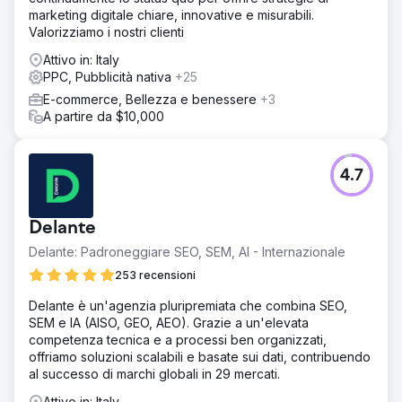
costante delle vendite mensili negli ultimi due anni
marketing digitale chiare, innovative e misurabili.
Valorizziamo i nostri clienti
Vai alla pagina agenzia
Attivo in: Italy
PPC, Pubblicità nativa
+25
E-commerce, Bellezza e benessere
+3
A partire da $10,000
4.7
Delante
Delante: Padroneggiare SEO, SEM, AI - Internazionale
253 recensioni
Delante è un'agenzia pluripremiata che combina SEO,
SEM e IA (AISO, GEO, AEO). Grazie a un'elevata
competenza tecnica e a processi ben organizzati,
offriamo soluzioni scalabili e basate sui dati, contribuendo
al successo di marchi globali in 29 mercati.
Attivo in: Italy