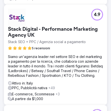
RISULTATI DELL'ONSITE: +23% clic organici dopo la
migrazione, 25+ risultati in posizione 0. RISULTATI
DELL'OFFSITE: +30% click dalle ricerche target, +35%
4.9
sessioni organiche e +1% visibilità organica. RISULTATI
PAID: +128% di conversioni nella campagna TikTok Ads
per le pagine ottimizzate SEO rispetto a quelle non
Stack Digital - Performance Marketing
ottimizzate e orientate solo alla conversione. -27% CPA
Agency UK
su campagne DSA di Google Ads su pagine ottimizzate
SEO rispetto alle campagne SEA tradizionali rivolte a
Stack SEO + PPC / Agenzia social a pagamento
widget di conversione.
5 recensioni
Siamo un'agenzia leader nel settore SEO e del marketing
Vai alla pagina agenzia
a pagamento per la ricerca, che collabora con aziende
leader in tutto il mondo. Tra i nostri clienti figurano: Betdaq
(Ladbrokes) / Betway / Southall Travel / Phone Casino /
Rebellious Fashion / Sportnation / KTO / Tru Clothing.
Attivo in: Italy
PPC, Pubblicità nativa
+49
E-commerce, Scommesse
+3
A partire da $1,000