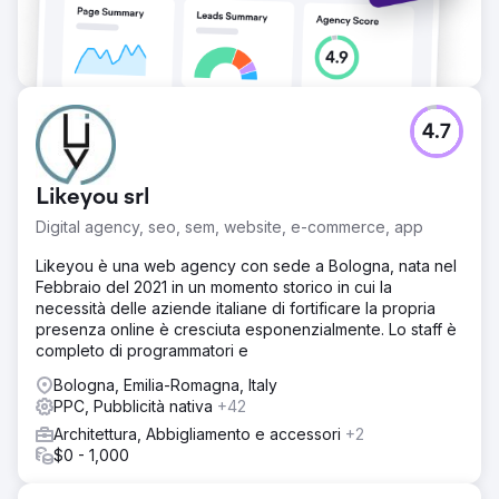
dal 12% al 47% delle nuove entrate. Il traffico organico
proveniente da parole chiave con intento di acquisto è
aumentato del 312% e 23 delle 30 parole chiave target
principali hanno raggiunto la prima pagina di Google. Il
costo per lead qualificato di LinkedIn Ads è diminuito del
44% e il marketing basato sugli account ha convertito 31
4.7
degli 80 account nominati in opportunità attive. La pipeline
complessiva creata è cresciuta di 4,2 volte su base annua
e i cicli di vendita si sono accorciati di 28 giorni grazie a
Likeyou srl
una migliore qualificazione dei lead.
Digital agency, seo, sem, website, e-commerce, app
Vai alla pagina agenzia
Likeyou è una web agency con sede a Bologna, nata nel
Febbraio del 2021 in un momento storico in cui la
necessità delle aziende italiane di fortificare la propria
presenza online è cresciuta esponenzialmente. Lo staff è
completo di programmatori e
Bologna, Emilia-Romagna, Italy
PPC, Pubblicità nativa
+42
Architettura, Abbigliamento e accessori
+2
$0 - 1,000