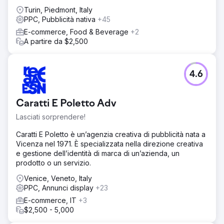
PPC ci hanno aiutato a generare lead di qualità entro 4
Turin, Piedmont, Italy
settimane dall'inizio del piano.
PPC, Pubblicità nativa
+45
E-commerce, Food & Beverage
+2
Vai alla pagina agenzia
A partire da $2,500
4.6
Caratti E Poletto Adv
Lasciati sorprendere!
Caratti E Poletto è un’agenzia creativa di pubblicità nata a
Vicenza nel 1971. È specializzata nella direzione creativa
e gestione dell’identità di marca di un’azienda, un
prodotto o un servizio.
Venice, Veneto, Italy
PPC, Annunci display
+23
E-commerce, IT
+3
$2,500 - 5,000