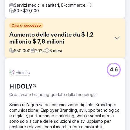
Servizi medici e sanitari, E-commerce
+3
$0 - $10,000
Casi di successo
Aumento delle vendite da $ 1,2
milioni a $ 7,8 milioni
$
50,000
2022
6
mesi
Sfida
4.6
Il cliente non era soddisfatto del suo sito web, non
convertiva lead e non era nemmeno in classifica.
Soluzione
HIDOLY®
Abbiamo impostato una campagna pubblicitaria a
Creatività e branding guidato dalla tecnologia
pagamento, riprogettato un sito web, creato landing page
personalizzate e avviato una campagna SEO.
Siamo un'agenzia di comunicazione digitale. Branding e
comunicazione, Employer Branding, sviluppo tecnologico
Risultato
e digitale, performance marketing, web e social media
Abbiamo lanciato un bellissimo sito web e nel giro di 3
sono solo alcune delle soluzioni che sviluppiamo per
mesi abbiamo visto un aumento delle classifiche per la
costruire relazioni con il marchio forti e misurabili.
strategia di parole chiave che abbiamo creato. Gli annunci