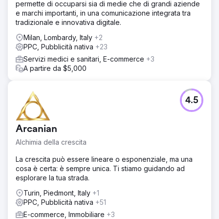
permette di occuparsi sia di medie che di grandi aziende
Lo studio legale riceve 2-3 contatti al mese, aumentando il
e marchi importanti, in una comunicazione integrata tra
numero di consulenze.
tradizionale e innovativa digitale.
Milan, Lombardy, Italy
+2
Vai alla pagina agenzia
PPC, Pubblicità nativa
+23
Servizi medici e sanitari, E-commerce
+3
A partire da $5,000
4.5
Arcanian
Alchimia della crescita
La crescita può essere lineare o esponenziale, ma una
cosa è certa: è sempre unica. Ti stiamo guidando ad
esplorare la tua strada.
Turin, Piedmont, Italy
+1
PPC, Pubblicità nativa
+51
E-commerce, Immobiliare
+3