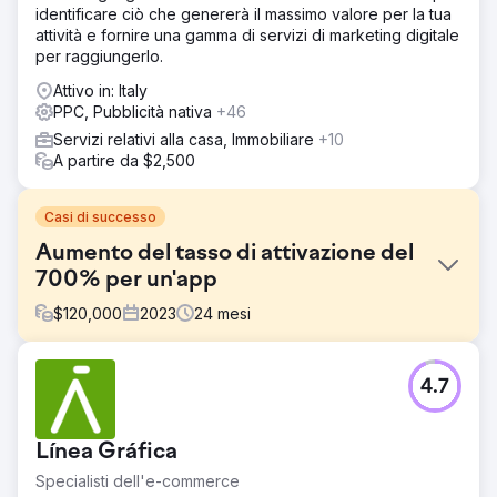
identificare ciò che genererà il massimo valore per la tua
attività e fornire una gamma di servizi di marketing digitale
per raggiungerlo.
Attivo in: Italy
PPC, Pubblicità nativa
+46
Servizi relativi alla casa, Immobiliare
+10
A partire da $2,500
Casi di successo
Aumento del tasso di attivazione del
700% per un'app
$
120,000
2023
24
mesi
Sfida
4.7
Dopo il lancio nel 2022, Feedbucket necessitava di una
strategia scalabile per la crescita nazionale e
internazionale. Grazie a una partnership di capitale con
Línea Gráfica
Digital Dominance, abbiamo affrontato le seguenti sfide: -
Transizione da un modello di vendita diretta a vendite
Specialisti dell'e-commerce
digitali attraverso diversi canali - Sviluppo di un approccio