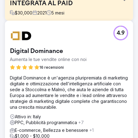
INTEGRATA AL PAID
$
30,000
2021
5
mesi
Sfida
4.9
Migliorare la visibilità organica e il traffico organico
complessivi al sito; evitare perdite di traffico durante e
dopo la migrazione; aumentare il numero di risultati in
Digital Dominance
posizione 0 del sito web; migliorare la visibilità organica
per le keyword target selezionate del +5%; aumentare il
Aumenta le tue vendite online con noi
numero di click organici del +20% e aumentare le
16 recensioni
sessioni organiche del +23%. In sinergia tra la SEO e il
paid digital media: ottimizzare gli investimenti e il costo
Digital Dominance è un'agenzia pluripremiata di marketing
per conversione.
digitale e ottimizzazione dell'intelligenza artificiale con
sede a Stoccolma e Malmö, che aiuta le aziende di tutta
Soluzione
Europa ad aumentare le vendite e i lead online attraverso
Contenuti e ottimizzazioni tecniche; migrazione del sito
strategie di marketing digitale complete che garantiscono
web e di un sottodominio; ottimizzazione di 20+ pagine
una crescita misurabile.
transazionali; creazione di 30+ pagine con ottimizzazione
SEO. Campagna SEO Off-page su 7 landing page
Attivo in: Italy
ottimizzate e pubblicazione di 44 contenuti con link
PPC, Pubblicità programmatica
+7
dofollow.
E-commerce, Bellezza e benessere
+1
Risultato
$1,000 - $10,000