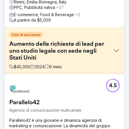
Rimini, Emilia-Romagna, Italy
PPC, Pubblicità nativa
+37
E-commerce, Food & Beverage
+3
A partire da $5,000
Casi di successo
Aumento delle richieste di lead per
uno studio legale con sede negli
Stati Uniti
$
45,000
2024
6
mesi
Sfida
4.5
Il sito web non era in classifica né convertiva i lead.
Soluzione
Ho riprogettato la landing page e creato più pagine di
Parallelo42
servizio. Ho avviato una campagna PPC e SEO. La SEO
Agenzia di comunicazione multicanale
aiuta per una strategia a lungo termine, la PPC è ottima
per una lead gen più rapida.
Parallelo42 è una giovane e dinamica agenzia di
marketing e comunicazione. La dinamicità del gruppo
Risultato