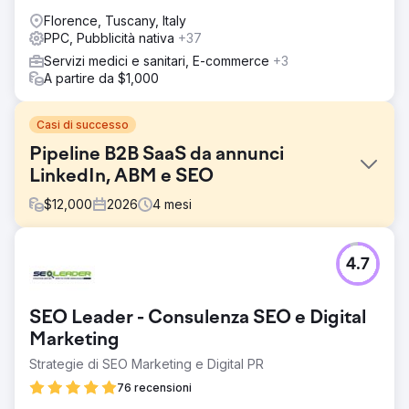
Florence, Tuscany, Italy
PPC, Pubblicità nativa
+37
Servizi medici e sanitari, E-commerce
+3
A partire da $1,000
Casi di successo
Pipeline B2B SaaS da annunci
LinkedIn, ABM e SEO
$
12,000
2026
4
mesi
Sfida
4.7
Un'azienda B2B SaaS specializzata in analisi della forza
lavoro aveva visto la propria pipeline bloccarsi
nonostante un prodotto valido. Il posizionamento
SEO Leader - Consulenza SEO e Digital
organico nei risultati di ricerca non includeva nessuna
parola chiave ad alto intento di acquisto, le campagne
Marketing
LinkedIn Ads generavano clic ma nessuna demo e non
Strategie di SEO Marketing e Digital PR
era stata implementata una strategia di account-based
76 recensioni
marketing. La pipeline generata dal marketing contribuiva
a meno del 12% delle nuove entrate, i cicli di vendita