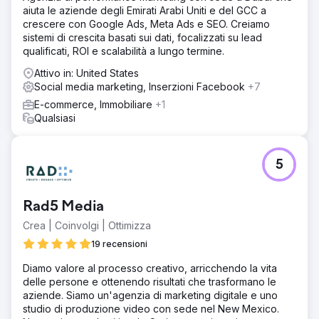
aiuta le aziende degli Emirati Arabi Uniti e del GCC a
Soluzione
crescere con Google Ads, Meta Ads e SEO. Creiamo
Abbiamo condotto un audit SEO e di Google Ads
sistemi di crescita basati sui dati, focalizzati su lead
approfondito, identificando 16 parole chiave prioritarie e
qualificati, ROI e scalabilità a lungo termine.
84 secondarie. La nostra strategia includeva la creazione
di contenuti di nicchia, landing page incentrate sulle
Attivo in: United States
parole chiave e ottimizzazioni tecniche del sito web per
Social media marketing, Inserzioni Facebook
+7
migliorare il posizionamento e generare traffico.
E-commerce, Immobiliare
+1
Risultato
Qualsiasi
Benchmark ha raggiunto il primo posto in classifica per
diverse parole chiave altamente competitive e si è
assicurata 235 parole chiave in prima pagina. Il loro
5
traffico di ricerca organico è cresciuto di uno
straordinario +941%, pari a 55.600 dollari di valore annuo
del traffico organico. Questi risultati hanno consolidato la
Rad5 Media
posizione di Benchmark come la più grande società di
intermediazione aziendale privata in Australia e un
Crea | Coinvolgi | Ottimizza
indiscusso leader del settore.
19 recensioni
Diamo valore al processo creativo, arricchendo la vita
Vai alla pagina agenzia
delle persone e ottenendo risultati che trasformano le
aziende. Siamo un'agenzia di marketing digitale e uno
studio di produzione video con sede nel New Mexico.