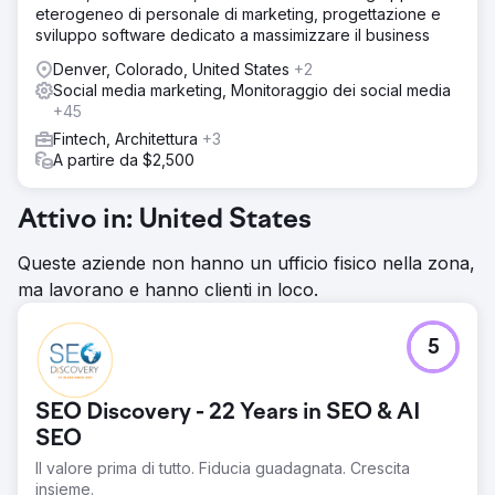
Abbiamo progettato una strategia di marketing digitale
eterogeneo di personale di marketing, progettazione e
completa che combina SEO, Meta Ads e servizi di
sviluppo software dedicato a massimizzare il business
consulenza. I contenuti e la struttura del sito web sono
stati ottimizzati per migliorare il posizionamento nei risultati
Denver, Colorado, United States
+2
di ricerca, mentre le campagne mirate hanno catturato
Social media marketing, Monitoraggio dei social media
lead con un alto intento di acquisto. Abbiamo anche
+45
riprogettato il sito web per migliorare l'esperienza utente
Fintech, Architettura
+3
e il coinvolgimento, rafforzando credibilità e fiducia.
A partire da $2,500
Risultato
Nel giro di 2 mesi, Clarity Financial ha raggiunto la prima
Attivo in: United States
pagina per la sua parola chiave principale. Dopo 6 mesi,
si è classificata al terzo posto e, al 13° mese, si è
Queste aziende non hanno un ufficio fisico nella zona,
assicurata la prima posizione. Questo ha generato un
ma lavorano e hanno clienti in loco.
aumento del +274% del traffico organico, 29 parole
chiave in prima pagina e 143.000 dollari di valore annuo
del traffico organico, consolidando la sua posizione di
5
principale broker di mutui a Canberra.
Vai alla pagina agenzia
SEO Discovery - 22 Years in SEO & AI
SEO
Il valore prima di tutto. Fiducia guadagnata. Crescita
insieme.