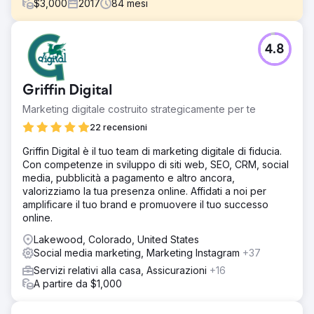
$
3,000
2017
84
mesi
Sfida
4.8
Avevano bisogno di una suite completa di servizi di
marketing digitale perché avevano poca visibilità, un
budget limitato e poco traffico.
Griffin Digital
Soluzione
Marketing digitale costruito strategicamente per te
Ailie Inc. ha iniziato a gestire la ricostruzione del sito web
di Earth Road Inc. Asphalt. Dopo aver indicizzato il sito e
22 recensioni
averlo impostato per il posizionamento su Google,
Griffin Digital è il tuo team di marketing digitale di fiducia.
abbiamo fornito marketing digitale, gestione dei social
Con competenze in sviluppo di siti web, SEO, CRM, social
media e strategia del marchio. Abbiamo supportato
media, pubblicità a pagamento e altro ancora,
questa azienda attraverso molti cambiamenti e fasi di
valorizziamo la tua presenza online. Affidati a noi per
crescita.
amplificare il tuo brand e promuovere il tuo successo
Risultato
online.
Ogni anno Earth Road Inc. Asphalt ha collaborato con Ailie
Lakewood, Colorado, United States
Inc., le loro vendite e visibilità sono aumentate e il 2023 è
Social media marketing, Marketing Instagram
+37
stato il loro anno di vendite migliori fino ad ora. Ora si
posizionano al 1°-2° posto per gli obiettivi delle parole
Servizi relativi alla casa, Assicurazioni
+16
chiave principali su Google e lavorano con noi da oltre
A partire da $1,000
sette anni.