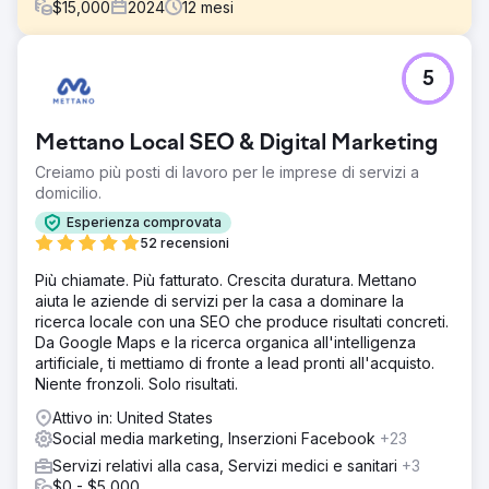
$
15,000
2024
12
mesi
Sfida
5
Lux Air, un fornitore affidabile di servizi di
condizionamento ed elettricità a Brisbane, aveva una
quota di voce locale inferiore al 2%. Nonostante la qualità
Mettano Local SEO & Digital Marketing
del servizio e la reputazione, mancava di visibilità online e
coinvolgimento della comunità per attrarre nuovi clienti.
Creiamo più posti di lavoro per le imprese di servizi a
domicilio.
Soluzione
Abbiamo sviluppato una strategia SEO locale mirata, che
Esperienza comprovata
includeva ottimizzazione on-site, contenuti di alta qualità
52 recensioni
e pertinenti a livello locale e landing page incentrate sulle
Più chiamate. Più fatturato. Crescita duratura. Mettano
parole chiave. L'obiettivo era aumentare la visibilità di Lux
aiuta le aziende di servizi per la casa a dominare la
Air nei risultati di ricerca e rafforzare il coinvolgimento
ricerca locale con una SEO che produce risultati concreti.
all'interno della loro community.
Da Google Maps e la ricerca organica all'intelligenza
Risultato
artificiale, ti mettiamo di fronte a lead pronti all'acquisto.
Nel giro di 4 mesi, la quota di mercato di Lux Air è
Niente fronzoli. Solo risultati.
schizzata da meno del 2% al 74%. Il traffico di ricerca
Attivo in: United States
organico è cresciuto del 300% e i lead mensili sono
Social media marketing, Inserzioni Facebook
+23
aumentati del 483%. Questi risultati hanno posizionato Lux
Air come l'azienda numero 1 nell'installazione di
Servizi relativi alla casa, Servizi medici e sanitari
+3
condizionatori d'aria nella zona di Bayside a Brisbane.
$0 - $5,000