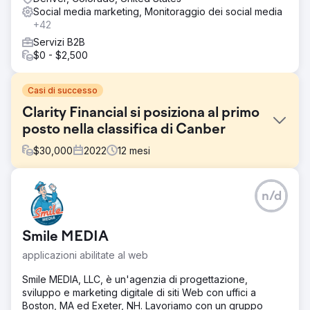
Social media marketing, Monitoraggio dei social media
+42
Servizi B2B
$0 - $2,500
Casi di successo
Clarity Financial si posiziona al primo
posto nella classifica di Canber
$
30,000
2022
12
mesi
Sfida
n/d
Clarity Financial, uno dei principali broker ipotecari di
Canberra, era in seconda pagina su Google per
"Mortgage Broker Canberra", la parola chiave più
Smile MEDIA
competitiva nel suo mercato. La scarsa visibilità in prima
pagina ha limitato la sua capacità di attrarre nuovi clienti,
applicazioni abilitate al web
nonostante la solida reputazione e l'approccio incentrato
sul cliente.
Smile MEDIA, LLC, è un'agenzia di progettazione,
sviluppo e marketing digitale di siti Web con uffici a
Soluzione
Boston, MA ed Exeter, NH. Lavoriamo con un gruppo