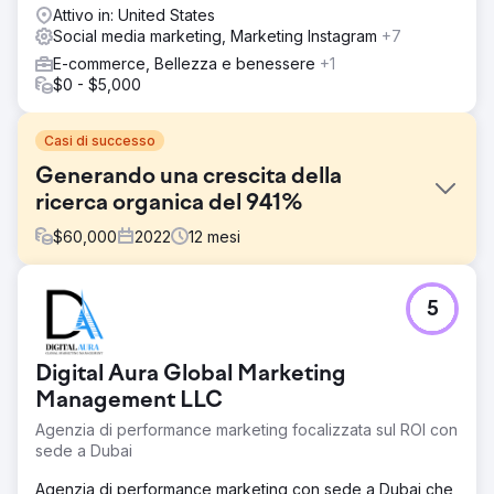
Attivo in: United States
Social media marketing, Marketing Instagram
+7
E-commerce, Bellezza e benessere
+1
$0 - $5,000
Casi di successo
Generando una crescita della
ricerca organica del 941%
$
60,000
2022
12
mesi
Sfida
5
Benchmark, la più grande società di intermediazione
aziendale indipendente in Australia, aveva bisogno di
rafforzare la propria visibilità online e di incrementare il
Digital Aura Global Marketing
traffico di ricerca organico. Nonostante la sua solida
presenza e reputazione a livello nazionale, l'azienda si
Management LLC
trovava ad affrontare una forte concorrenza per le parole
Agenzia di performance marketing focalizzata sul ROI con
chiave di settore di alto valore e necessitava di una
sede a Dubai
strategia digitale sostenibile per mantenere la propria
posizione di leadership.
Agenzia di performance marketing con sede a Dubai che