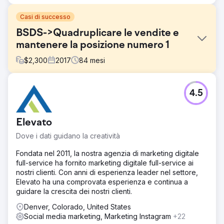
Casi di successo
BSDS->Quadruplicare le vendite e
mantenere la posizione numero 1
$
2,300
2017
84
mesi
Sfida
4.5
La Body Sense Day Spa di Hyannis Ma voleva un'agenzia
a servizio completo perché non era posizionata su
Google e aveva pochissimo traffico. Stava anche lottando
Elevato
per soddisfare gli indicatori di budget mensile di base.
Dove i dati guidano la creatività
Soluzione
Abbiamo ricostruito il loro sito web, li abbiamo aggiunti al
Fondata nel 2011, la nostra agenzia di marketing digitale
nostro sistema POS, abbiamo migliorato il loro SEO/SEM e
full-service ha fornito marketing digitale full-service ai
abbiamo offerto loro un servizio completo di marketing
nostri clienti. Con anni di esperienza leader nel settore,
digitale con ampio coinvolgimento e supporto sui social
Elevato ha una comprovata esperienza e continua a
media. Sono nostri clienti da oltre sette anni.
guidare la crescita dei nostri clienti.
Risultato
Denver, Colorado, United States
Si posizionano al di sopra di ogni altra attività nel loro
Social media marketing, Marketing Instagram
+22
gruppo locale e prosperano. Abbiamo quadruplicato i