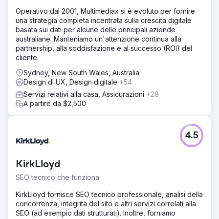
coerenza all'applicazione dell'identità e alla
Operativo dal 2001, Multimediax si è evoluto per fornire
modernizzazione, il nostro team creativo ha dato nuova
una strategia completa incentrata sulla crescita digitale
vita all'identità Optimus SBR. In seguito, con un sito Web di
basata sui dati per alcune delle principali aziende
livello aziendale altamente flessibile con animazioni UI
australiane. Manteniamo un'attenzione continua alla
coinvolgenti e un percorso utente migliorato, abbiamo
partnership, alla soddisfazione e al successo (ROI) del
lanciato la nuova identità con sicurezza.
cliente.
Risultato
Sydney, New South Wales, Australia
Nel giro di poche settimane dall'implementazione, le
Design di UX, Design digitale
+54
posizioni nei motori di ricerca organici hanno mostrato
miglioramenti significativi, così come le metriche di
Servizi relativi alla casa, Assicurazioni
+28
coinvolgimento degli utenti e un aumento costante nei
A partire da $2,500
tassi di conversione del sito web.
Vai alla pagina agenzia
4.5
KirkLloyd
SEO tecnico che funziona
KirkLloyd fornisce SEO tecnico professionale, analisi della
concorrenza, integrità del sito e altri servizi correlati alla
SEO (ad esempio dati strutturati). Inoltre, forniamo