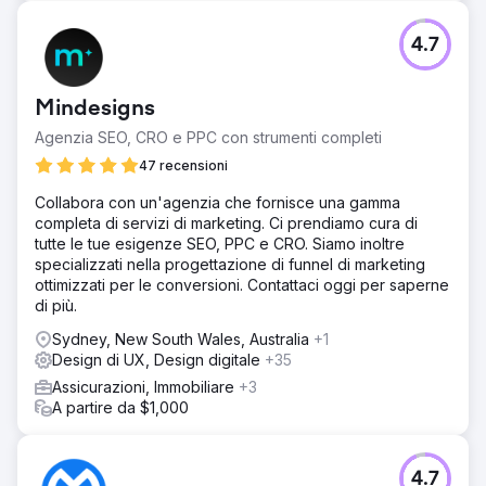
medio delle parole chiave è migliorato dalla posizione 43
alla 7 e i lead inbound sono aumentati di 2,7 volte rispetto
4.7
all'anno precedente. Il miglioramento della SEO e dei
contenuti del sito ha posizionato il marchio come leader
del settore, favorendo una crescita sostenibile a lungo
Mindesigns
termine.
Agenzia SEO, CRO e PPC con strumenti completi
47 recensioni
Vai alla pagina agenzia
Collabora con un'agenzia che fornisce una gamma
completa di servizi di marketing. Ci prendiamo cura di
tutte le tue esigenze SEO, PPC e CRO. Siamo inoltre
specializzati nella progettazione di funnel di marketing
ottimizzati per le conversioni. Contattaci oggi per saperne
di più.
Sydney, New South Wales, Australia
+1
Design di UX, Design digitale
+35
Assicurazioni, Immobiliare
+3
A partire da $1,000
4.7