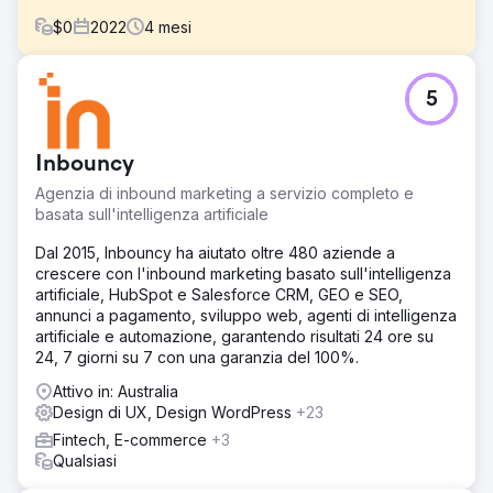
$
0
2022
4
mesi
Sfida
5
- Raggiungere un anno record in donazioni per la
campagna 2022 (superare i 14,6 milioni di dollari raccolti
nel 2021) - Aumentare le impressioni e la visibilità sui
Inbouncy
social media per oltre 3 milioni di utenti rispetto a 1,87
milioni nel 2021 - Aumentare il traffico degli utenti (sito
Agenzia di inbound marketing a servizio completo e
Web) del 50% rispetto alla campagna 2021 - Assistere
basata sull'intelligenza artificiale
nell'incremento delle vendite in negozio attraverso Co
Dal 2015, Inbouncy ha aiutato oltre 480 aziende a
Soluzione
crescere con l'inbound marketing basato sull'intelligenza
- Sviluppare una profonda comprensione della
artificiale, HubSpot e Salesforce CRM, GEO e SEO,
personalità del cliente per migliorare il coinvolgimento
annunci a pagamento, sviluppo web, agenti di intelligenza
degli utenti e il marchio - Aumentare la consapevolezza
artificiale e automazione, garantendo risultati 24 ore su
della ricerca organica nei segmenti chiave - Migliorare il
24, 7 giorni su 7 con una garanzia del 100%.
coinvolgimento degli utenti e l'esperienza della pagina di
destinazione sul sito Web (supporto UX) - Identificare un
Attivo in: Australia
pubblico nuovo/più ampio al di fuori del pubblico dei
Design di UX, Design WordPress
+23
sostenitori dell'AFL
Fintech, E-commerce
+3
Qualsiasi
Risultato
- Superato l'obiettivo totale dei fondi raccolti con la cifra