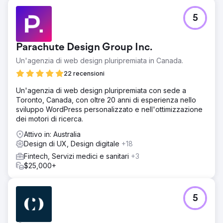
record di 19,86 milioni di dollari! (rispetto a 14,6 milioni di
dollari nel 2021) - Aumento delle sessioni della pagina per
5
le donazioni del 128% (anno su anno) - Ottenute 4,57
milioni di impressioni sui social media da aprile a giugno
2022 (+145% anno su anno) - Diminuzione del 73% del
Parachute Design Group Inc.
costo per acquisto/donazione
Un'agenzia di web design pluripremiata in Canada.
22 recensioni
Vai alla pagina agenzia
Un'agenzia di web design pluripremiata con sede a
Toronto, Canada, con oltre 20 anni di esperienza nello
sviluppo WordPress personalizzato e nell'ottimizzazione
dei motori di ricerca.
Attivo in: Australia
Design di UX, Design digitale
+18
Fintech, Servizi medici e sanitari
+3
$25,000+
5