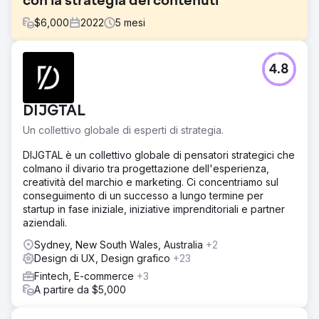
con la strategia dei contenuti
$
6,000
2022
5
mesi
Sfida
4.8
Una startup SaaS nel settore delle risorse umane aveva
un sito web moderno, ma non attirava lead. Il blog era
carente di struttura, non si posizionava correttamente per
DIJGTAL
i termini pertinenti e c'era poca visibilità organica per
funzionalità chiave o casi d'uso.
Un collettivo globale di esperti di strategia.
Soluzione
DIJGTAL è un collettivo globale di pensatori strategici che
Abbiamo sviluppato una strategia di contenuti mirata,
colmano il divario tra progettazione dell'esperienza,
concentrandoci su parole chiave ad alto impatto per la
creatività del marchio e marketing. Ci concentriamo sul
conformità delle risorse umane, la gestione delle paghe e
conseguimento di un successo a lungo termine per
l'onboarding. Abbiamo creato nuove landing page,
startup in fase iniziale, iniziative imprenditoriali e partner
contenuti di blog di lunga durata e case study per
aziendali.
supportare ogni fase del percorso del cliente. Abbiamo
ottimizzato i link interni e i metadati.
Sydney, New South Wales, Australia
+2
Design di UX, Design grafico
+23
Risultato
Fintech, E-commerce
+3
Le conversioni mensili sono triplicate in cinque mesi. Il
A partire da $5,000
traffico organico è cresciuto del 189% e il blog ha iniziato
a posizionarsi tra i primi 5 per oltre 25 parole chiave