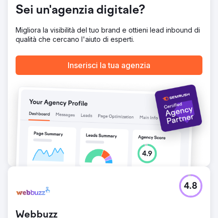
mirate. Il brand ha anche registrato un aumento del 40%
Sei un'agenzia digitale?
delle richieste demo generate dai contenuti.
Migliora la visibilità del tuo brand e ottieni lead inbound di
Vai alla pagina agenzia
qualità che cercano l'aiuto di esperti.
Inserisci la tua agenzia
4.8
Webbuzz