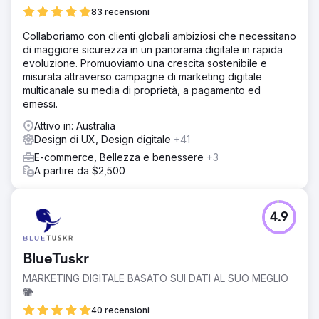
Soluzione
83 recensioni
Riconoscendo le sfide e le opportunità uniche inerenti al
Collaboriamo con clienti globali ambiziosi che necessitano
loro settore, il nostro team ha intrapreso un approccio
di maggiore sicurezza in un panorama digitale in rapida
multiforme che ha integrato miglioramenti SEO, content
evoluzione. Promuoviamo una crescita sostenibile e
marketing personalizzato, campagne mirate sui social
misurata attraverso campagne di marketing digitale
media e strategie PPC basate sui dati. Ottimizzando ogni
multicanale su media di proprietà, a pagamento ed
aspetto dell'impronta digitale di Adobe, abbiamo mirato a
emessi.
creare un ecosistema online coeso e dinamico che non
solo avrebbe attratto più traffico, ma avrebbe anche
Attivo in: Australia
convertito tale traffico in clienti fedeli e aumentato il ROI
Design di UX, Design digitale
+41
complessivo.
E-commerce, Bellezza e benessere
+3
Risultato
A partire da $2,500
Il traffico organico è migliorato da 107 milioni a 152 milioni
(%) Il numero di parole chiave di ranking organico è
aumentato da 13,7 milioni a 29,7 milioni (%) Un aumento
4.9
sostanziale del valore del traffico organico da $ 68,9
milioni a $ 97,1 milioni (%) I domini di riferimento sono
aumentati da 1,8 milioni a 1,9 milioni (%)
BlueTuskr
MARKETING DIGITALE BASATO SUI DATI AL SUO MEGLIO
Vai alla pagina agenzia
🐘
40 recensioni