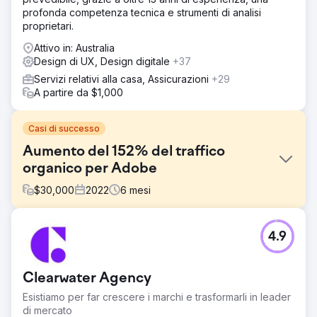
profonda competenza tecnica e strumenti di analisi
proprietari.
Attivo in: Australia
Design di UX, Design digitale
+37
Servizi relativi alla casa, Assicurazioni
+29
A partire da $1,000
Casi di successo
Aumento del 152% del traffico
organico per Adobe
$
30,000
2022
6
mesi
Sfida
4.9
Adobe si è rivolta a noi con una specifica esigenza di
marketing digitale, richiedendo lo sviluppo di una
strategia completa volta a rafforzare la loro presenza
Clearwater Agency
online, coinvolgere il loro pubblico di riferimento,
migliorare le prestazioni delle parole chiave e aumentare
Esistiamo per far crescere i marchi e trasformarli in leader
le conversioni su più piattaforme digitali.
di mercato