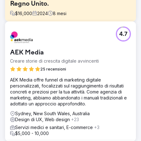
Regno Unito.
$
16,000
2024
8
mesi
Sfida
4.7
Il sito del cliente aveva un basso posizionamento nei
termini di settore, bassi punteggi SEO tecnici, tempi di
caricamento lenti e contenuti obsoleti. Ciò ha portato a
AEK Media
una scarsa visibilità nei risultati di ricerca, a un basso
coinvolgimento e a una generazione minima di lead
Creare storie di crescita digitale avvincenti
organici, nonostante una presenza competitiva sul
25 recensioni
mercato.
AEK Media offre funnel di marketing digitale
Soluzione
personalizzati, focalizzati sul raggiungimento di risultati
Abbiamo eseguito una revisione SEO completa, aggiunto
concreti e preziosi per la tua attività. Come agenzia di
l'ottimizzazione per i motori di ricerca generativi (GEO)
marketing, abbiamo abbandonato i manuali tradizionali e
per la ricerca basata sull'intelligenza artificiale, pubblicato
adottato un approccio approfondito.
contenuti di elevata autorevolezza incentrati sull'intento
dell'acquirente e ottimizzato i Core Web Vitals per
Sydney, New South Wales, Australia
soddisfare i benchmark di prestazioni e UX, migliorando
Design di UX, Web design
+23
sia le classifiche che le conversioni.
Servizi medici e sanitari, E-commerce
+3
Risultato
$5,000 - 10,000
Il traffico organico è cresciuto del 312%, il posizionamento