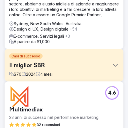
settore, abbiamo aiutato migliaia di aziende a raggiungere
i loro obiettivi di marketing e a far crescere la loro attività
online. Oltre a essere un Google Premier Partner,
Sydney, New South Wales, Australia
Design di UX, Design digitale
+54
E-commerce, Servizi legali
+3
A partire da $1,000
Casi di successo
Il miglior SBR
$
70
2024
4
mesi
Sfida
4.6
Optimus SBR ha collaborato con la nostra agenzia per
rivitalizzare la propria brand identity in difficoltà e
rinnovare la propria presenza digitale, per renderla più
Multimediax
attraente per una clientela aziendale.
23 anni di successo nel performance marketing.
Soluzione
Iniziando con un restyling del marchio digitale per dare
32 recensioni