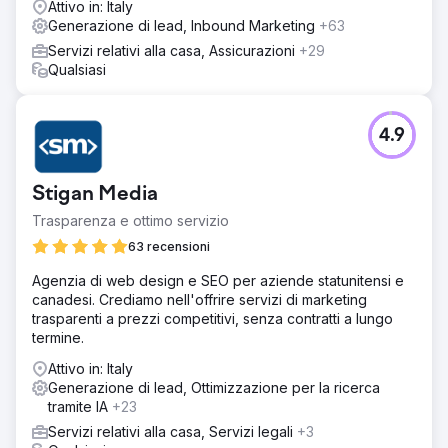
Attivo in: Italy
parole chiave di conversione. Insieme all'ottimizzazione
Generazione di lead, Inbound Marketing
+63
del percorso del visitatore sul sito web e a un onboarding
ben strutturato nell'applicazione, abbiamo raggiunto la
Servizi relativi alla casa, Assicurazioni
+29
ricetta per una crescita redditizia.
Qualsiasi
Risultato
- Aumento del tasso di attivazione del 700% in 2 anni -
4.9
Crescita costante del traffico e della quota di utenti attivi
tramite ricerca organica (SEO) - Miglioramento del tasso
di conversione tramite l'ottimizzazione del sito web e
Stigan Media
dell'applicazione - Riduzione del 90% del costo per
acquisizione cliente tramite Google Ads - Crescita
Trasparenza e ottimo servizio
costante delle vendite mensili negli ultimi due anni
63 recensioni
Agenzia di web design e SEO per aziende statunitensi e
Vai alla pagina agenzia
canadesi. Crediamo nell'offrire servizi di marketing
trasparenti a prezzi competitivi, senza contratti a lungo
termine.
Attivo in: Italy
Generazione di lead, Ottimizzazione per la ricerca
tramite IA
+23
Servizi relativi alla casa, Servizi legali
+3