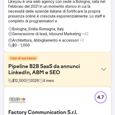
Likeyou è una web agency con sede a Bologna, nata nel
Febbraio del 2021 in un momento storico in cui la
necessità delle aziende italiane di fortificare la propria
presenza online è cresciuta esponenzialmente. Lo staff è
completo di programmatori e
Bologna, Emilia-Romagna, Italy
Generazione di lead, Inbound Marketing
+42
Architettura, Abbigliamento e accessori
+2
$0 - 1,000
Casi di successo
Pipeline B2B SaaS da annunci
LinkedIn, ABM e SEO
$
12,000
2026
4
mesi
Sfida
4.7
Un'azienda B2B SaaS specializzata in analisi della forza
lavoro aveva visto la propria pipeline bloccarsi
nonostante un prodotto valido. Il posizionamento
Factory Communication S.r.l.
organico nei risultati di ricerca non includeva nessuna