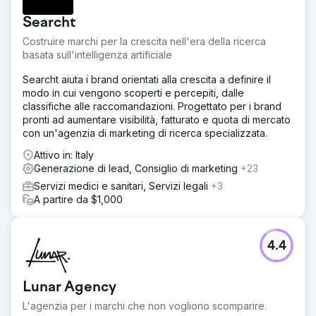
Risultato
In soli due mesi, con lo stesso budget pubblicitario,
Searcht
avevamo generato il 38% di conversioni in più e ridotto il
costo per candidatura del 36%. Da quando abbiamo
Costruire marchi per la crescita nell'era della ricerca
iniziato la collaborazione con Froda, la sfida non è
basata sull'intelligenza artificiale
diminuita, anzi. Dopo un anno e mezzo insieme, siamo
Searcht aiuta i brand orientati alla crescita a definire il
orgogliosi di aver quintuplicato il numero di candidature
modo in cui vengono scoperti e percepiti, dalle
(+478%) tramite Google Ads.
classifiche alle raccomandazioni. Progettato per i brand
pronti ad aumentare visibilità, fatturato e quota di mercato
Vai alla pagina agenzia
con un'agenzia di marketing di ricerca specializzata.
Attivo in: Italy
Generazione di lead, Consiglio di marketing
+23
Servizi medici e sanitari, Servizi legali
+3
A partire da $1,000
4.4
Lunar Agency
L'agenzia per i marchi che non vogliono scomparire.