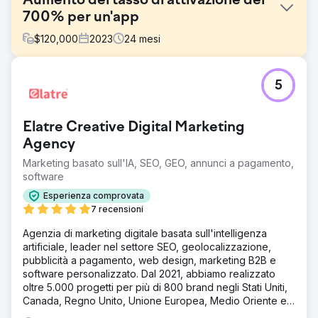
Aumento del tasso di attivazione del
700% per un'app
$
120,000
2023
24
mesi
Sfida
5
Dopo il lancio nel 2022, Feedbucket necessitava di una
strategia scalabile per la crescita nazionale e
internazionale. Grazie a una partnership di capitale con
Elatre Creative Digital Marketing
Digital Dominance, abbiamo affrontato le seguenti sfide: -
Transizione da un modello di vendita diretta a vendite
Agency
digitali attraverso diversi canali - Sviluppo di un approccio
Marketing basato sull'IA, SEO, GEO, annunci a pagamento,
multicanale che combina campagne di ricerca, SEO e
software
social media per valutare i canali migliori per il pubblico di
riferimento - Strategia di prezzo, espansione del mercato
Esperienza comprovata
e crescita del brand
7 recensioni
Soluzione
Agenzia di marketing digitale basata sull'intelligenza
Una parte importante del lavoro è stata l'identificazione
artificiale, leader nel settore SEO, geolocalizzazione,
dell'ICP (Ideal Customer Profile) di Feedbucket per
pubblicità a pagamento, web design, marketing B2B e
comprendere il comportamento e i percorsi decisionali e
software personalizzato. Dal 2021, abbiamo realizzato
trovare clienti con il miglior lifetime value (LTV). La
oltre 5.000 progetti per più di 800 brand negli Stati Uniti,
strategia si è concentrata sulla ricerca, sia tramite Google
Canada, Regno Unito, Unione Europea, Medio Oriente e
Ads che SEO, con contenuti di valore su integrazioni e
India.