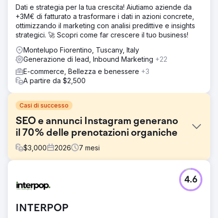
Dati e strategia per la tua crescita! Aiutiamo aziende da
+3M€ di fatturato a trasformare i dati in azioni concrete,
ottimizzando il marketing con analisi predittive e insights
strategici. 🚀 Scopri come far crescere il tuo business!
Montelupo Fiorentino, Tuscany, Italy
Generazione di lead, Inbound Marketing
+22
E-commerce, Bellezza e benessere
+3
A partire da $2,500
Casi di successo
SEO e annunci Instagram generano
il 70% delle prenotazioni organiche
$
3,000
2026
7
mesi
Sfida
4.6
Un'azienda di turismo di nicchia si affidava al 100% alla
pubblicità a pagamento e alle partnership offline per
l'acquisizione di clienti. Il loro sito web non aveva alcuna
INTERPOP
visibilità SEO, il traffico organico era trascurabile e i