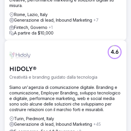
pagamento al 100% a prenotazioni organiche al 70%
misura.
grazie a SEO e content marketing. Le landing page SEO si
Rome, Lazio, Italy
sono posizionate in prima pagina su Google per parole
Generazione di lead, Inbound Marketing
+7
chiave di destinazione ad alta intenzione, il traffico
organico è cresciuto di oltre 8 volte e le inserzioni su
Fintech, Governo
+1
Instagram hanno generato migliaia di richieste qualificate.
A partire da $10,000
Le prenotazioni dirette hanno superato i 150.000 dollari di
fatturato attribuibile, il costo per acquisizione è diminuito
del 58% e il ritorno sulla spesa pubblicitaria è salito da
4.6
1,9x a 4,6x. L'azienda ora cresce principalmente
attraverso SEO e social media.
HIDOLY®
Vai alla pagina agenzia
Creatività e branding guidato dalla tecnologia
Siamo un'agenzia di comunicazione digitale. Branding e
comunicazione, Employer Branding, sviluppo tecnologico
e digitale, performance marketing, web e social media
sono solo alcune delle soluzioni che sviluppiamo per
costruire relazioni con il marchio forti e misurabili.
Turin, Piedmont, Italy
Generazione di lead, Inbound Marketing
+45