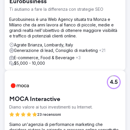
Ho riprogettato la landing page e creato più pagine di
Eurobusiness
servizio. Ho avviato una campagna PPC e SEO. La SEO
Ti aiutiamo a fare la differenza con strategie SEO
aiuta per una strategia a lungo termine, la PPC è ottima
per una lead gen più rapida.
Eurobusiness è una Web Agency situata tra Monza e
Milano che da anni lavora al fianco di piccole, medie e
Risultato
grandi realtà nell'obiettivo di ottenere maggiore visibilità
Lo studio legale riceve 2-3 contatti al mese, aumentando il
e traffico di potenziali clienti online.
numero di consulenze.
Agrate Brianza, Lombardy, Italy
Generazione di lead, Consiglio di marketing
+21
Vai alla pagina agenzia
E-commerce, Food & Beverage
+3
$5,000 - 10,000
4.5
MOCA Interactive
Diamo valore ai tuoi investimenti su Internet.
23 recensioni
Siamo un'agenzia di performance marketing che
desidera aiutare le aziende a crescere online soprattutto