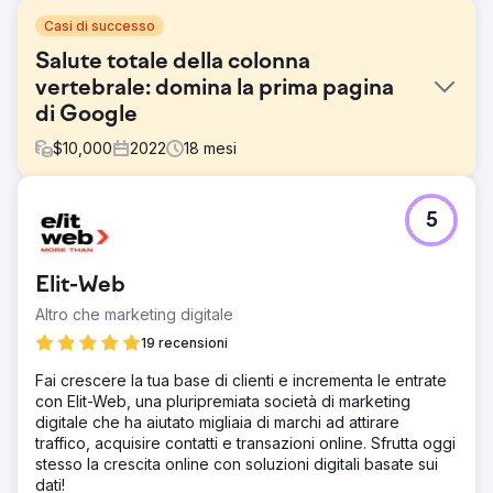
Casi di successo
Salute totale della colonna
vertebrale: domina la prima pagina
di Google
$
10,000
2022
18
mesi
Sfida
5
Nonostante un elenco completo di servizi e un team di
professionisti esperti, Total Spine Health and Injury Center
ha dovuto affrontare sfide in termini di visibilità sui motori
Elit-Web
di ricerca. Le loro parole chiave mirate si perdevano nel
mare dei risultati di ricerca e la generazione di contatti
Altro che marketing digitale
digitali era molto al di sotto del potenziale che
19 recensioni
conoscevano.
Fai crescere la tua base di clienti e incrementa le entrate
Soluzione
con Elit-Web, una pluripremiata società di marketing
Total Spine Health and Injury Center ha implementato una
digitale che ha aiutato migliaia di marchi ad attirare
solida strategia SEO, concentrandosi sulla meticolosa
traffico, acquisire contatti e transazioni online. Sfrutta oggi
integrazione di 150 parole chiave mirate, rinnovando i
stesso la crescita online con soluzioni digitali basate sui
contenuti del sito Web per valore e pertinenza,
dati!
migliorando la visibilità della ricerca locale e stabilendo