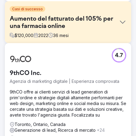
Casi di successo
Aumento del fatturato del 105% per
una farmacia online
$
120,000
2022
36
mesi
Sfida
4.7
Questa farmacia online stava affrontando molti ostacoli
online che dovevano essere corretti il prima possibile.
Innanzitutto, stavano generando un ritorno molto basso
9thCO Inc.
sulla loro spesa pubblicitaria in continua crescita,
perdendo fiducia nei loro sforzi di marketing. Non solo,
Agenzia di marketing digitale | Esperienza comprovata
ma i tassi di conversione erano bassi e le relazioni con i
clienti erano inesistenti. Era chiaro fin dall'inizio che il
9thCO offre ai clienti servizi di lead generation di
marketing multiplo.
prim'ordine e strategie digitali altamente performanti per
web design, marketing online e social media su misura. Se
Soluzione
cercate una strategia basata sui dati e soluzioni creative,
Per incrementare le vendite, ci siamo concentrati sulla
avete trovato l'agenzia giusta. Focalizzata su
ricerca organica e a pagamento, dando priorità
all'ottimizzazione del tasso di conversione. La nostra
Toronto, Ontario, Canada
strategia includeva il rinnovamento di Google Ads, il
Generazione di lead, Ricerca di mercato
+24
potenziamento delle landing page e l'esecuzione di un