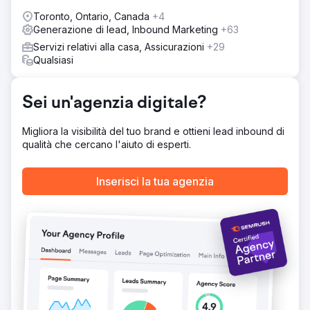
autorità online attraverso backlink strategici.
Toronto, Ontario, Canada
+4
Generazione di lead, Inbound Marketing
+63
Risultato
Total Spine Health and Injury Center ha registrato
Servizi relativi alla casa, Assicurazioni
+29
un'incredibile crescita nel posizionamento nei motori di
Qualsiasi
ricerca, con tutte le 150 parole chiave mirate che sono
arrivate in prima pagina. L'aumento della visibilità ha
portato a un enorme aumento del 400% dei lead. Non
Sei un'agenzia digitale?
solo in numeri, ma anche nella qualità dei contatti –
potenziali pazienti generati.
Migliora la visibilità del tuo brand e ottieni lead inbound di
qualità che cercano l'aiuto di esperti.
Vai alla pagina agenzia
Inserisci la tua agenzia