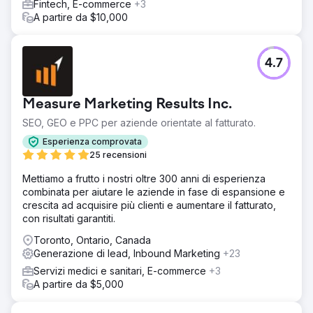
Fintech, E-commerce
+3
audit tecnico, della ricerca di parole chiave e dell'analisi
A partire da $10,000
dei backlink. Abbiamo anche riprogettato il sito Web per
migliorare la reattività mobile e il coinvolgimento degli
utenti. L'espansione dell'email marketing con sequenze
4.7
mirate e un sistema di riordino ha rafforzato la
fidelizzazione dei clienti. Questo approccio ha migliorato
la qualità del traffico, la funzionalità del sito e il cliente
Measure Marketing Results Inc.
Risultato
SEO, GEO e PPC per aziende orientate al fatturato.
Il nostro marketing ha trasformato il sito della farmacia
online in una delle migliori farmacie del Regno Unito, con
Esperienza comprovata
un aumento del fatturato del 105% e un aumento del 14%
25 recensioni
nelle conversioni da dispositivi mobili. Le strategie
Mettiamo a frutto i nostri oltre 300 anni di esperienza
creative per i contenuti hanno portato a un aumento del
combinata per aiutare le aziende in fase di espansione e
62% degli utenti organici, mentre l'email marketing
crescita ad acquisire più clienti e aumentare il fatturato,
intelligente ha ottenuto un aumento del 109% nei ricavi da
con risultati garantiti.
e-mail. Inoltre, l'account pubblicitario che in precedenza
aveva prestazioni inferiori ora gode di un aumento di
Toronto, Ontario, Canada
3,88 volte del ROAS. La nostra strategia ha dimostrato che
Generazione di lead, Inbound Marketing
+23
un marketing efficace è il rimedio perfetto per la crescita.
Servizi medici e sanitari, E-commerce
+3
A partire da $5,000
Vai alla pagina agenzia