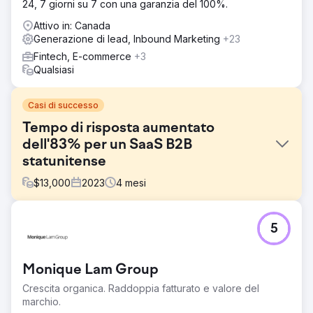
24, 7 giorni su 7 con una garanzia del 100%.
Attivo in: Canada
Generazione di lead, Inbound Marketing
+23
Fintech, E-commerce
+3
Qualsiasi
Casi di successo
Tempo di risposta aumentato
dell'83% per un SaaS B2B
statunitense
$
13,000
2023
4
mesi
Sfida
5
Il cliente ha dovuto affrontare un calo significativo dei
tassi di conversione perché i lead in arrivo non venivano
seguiti tempestivamente. In media, ci volevano 36 ore per
Monique Lam Group
rispondere, con conseguente perdita di interesse da
parte di molti lead. I team di vendita e marketing non
Crescita organica. Raddoppia fatturato e valore del
erano allineati e non gestivano processi di passaggio dei
marchio.
lead in tempo reale.