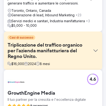
generare traffico e aumentare le conversioni.
Toronto, Ontario, Canada
Generazione di lead, Inbound Marketing
+23
Servizi medici e sanitari, Industria manifatturiera
+3
$5,000 - 10,000
Casi di successo
Triplicazione del traffico organico
per l'azienda manifatturiera del
Regno Unito.
$
16,000
2024
8
mesi
Sfida
4.6
Il sito del cliente aveva un basso posizionamento nei
termini di settore, bassi punteggi SEO tecnici, tempi di
caricamento lenti e contenuti obsoleti. Ciò ha portato a
GrowthEngine Media
una scarsa visibilità nei risultati di ricerca, a un basso
coinvolgimento e a una generazione minima di lead
Il tuo partner per la crescita e l'eccellenza digitale
organici, nonostante una presenza competitiva sul
8 recensioni