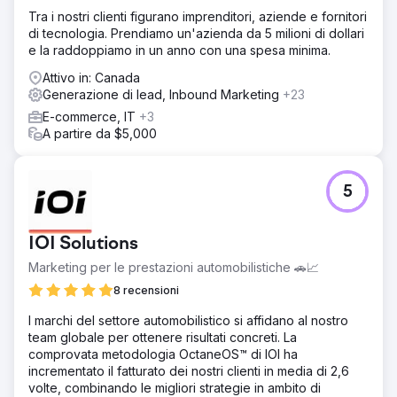
Tra i nostri clienti figurano imprenditori, aziende e fornitori
Soluzione
di tecnologia. Prendiamo un'azienda da 5 milioni di dollari
Abbiamo implementato un assistente alle vendite basato
e la raddoppiamo in un anno con una spesa minima.
sull'intelligenza artificiale per la qualificazione immediata
dei lead, integrato HubSpot CRM con la piattaforma di
Attivo in: Canada
marketing automation e creato flussi di lavoro intelligenti
Generazione di lead, Inbound Marketing
+23
per l'inoltro in tempo reale dei lead più interessanti al
E-commerce, IT
+3
team di vendita. Questo ha garantito un follow-up
A partire da $5,000
immediato senza interventi manuali.
Risultato
Il traffico organico è cresciuto del 312%, il posizionamento
5
medio delle parole chiave è migliorato dalla posizione 43
alla 7 e i lead inbound sono aumentati di 2,7 volte rispetto
all'anno precedente. Il miglioramento della SEO tecnica e
IOI Solutions
della strategia dei contenuti ha posizionato il marchio
Marketing per le prestazioni automobilistiche 🚗📈
come leader del settore, favorendo una crescita organica
sostenuta.
8 recensioni
I marchi del settore automobilistico si affidano al nostro
Vai alla pagina agenzia
team globale per ottenere risultati concreti. La
comprovata metodologia OctaneOS™ di IOI ha
incrementato il fatturato dei nostri clienti in media di 2,6
volte, combinando le migliori strategie in ambito di