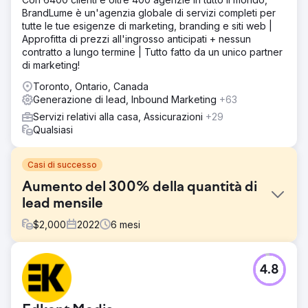
BrandLume è un'agenzia globale di servizi completi per
tutte le tue esigenze di marketing, branding e siti web |
Approfitta di prezzi all'ingrosso anticipati + nessun
contratto a lungo termine | Tutto fatto da un unico partner
di marketing!
Toronto, Ontario, Canada
Generazione di lead, Inbound Marketing
+63
Servizi relativi alla casa, Assicurazioni
+29
Qualsiasi
Casi di successo
Aumento del 300% della quantità di
lead mensile
$
2,000
2022
6
mesi
Sfida
4.8
Il Cliente è un fornitore di servizi con oltre 15 sedi in tutta
la città. Stanno spendendo scandalosamente in pubblicità
online su tutte le piattaforme per generare contatti. Hanno