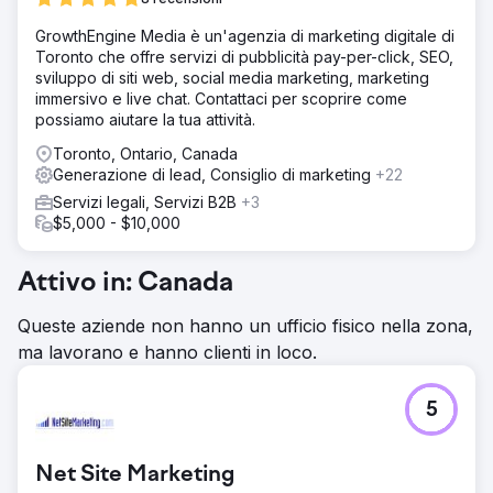
mercato.
GrowthEngine Media è un'agenzia di marketing digitale di
Soluzione
Toronto che offre servizi di pubblicità pay-per-click, SEO,
Abbiamo eseguito una revisione SEO completa, aggiunto
sviluppo di siti web, social media marketing, marketing
l'ottimizzazione per i motori di ricerca generativi (GEO)
immersivo e live chat. Contattaci per scoprire come
per la ricerca basata sull'intelligenza artificiale, pubblicato
possiamo aiutare la tua attività.
contenuti di elevata autorevolezza incentrati sull'intento
dell'acquirente e ottimizzato i Core Web Vitals per
Toronto, Ontario, Canada
soddisfare i benchmark di prestazioni e UX, migliorando
Generazione di lead, Consiglio di marketing
+22
sia le classifiche che le conversioni.
Servizi legali, Servizi B2B
+3
Risultato
$5,000 - $10,000
Il traffico organico è cresciuto del 312%, il posizionamento
medio delle parole chiave è migliorato dalla posizione 43
Attivo in: Canada
alla 7 e i lead inbound sono aumentati di 2,7 volte rispetto
all'anno precedente. Il miglioramento della SEO e dei
Queste aziende non hanno un ufficio fisico nella zona,
contenuti del sito ha posizionato il marchio come leader
del settore, favorendo una crescita sostenibile a lungo
ma lavorano e hanno clienti in loco.
termine.
5
Vai alla pagina agenzia
Net Site Marketing