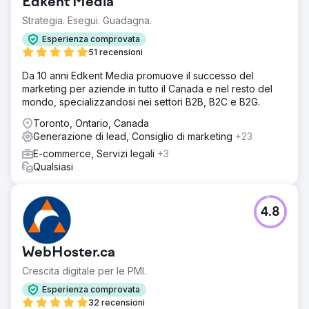
Edkent Media
grandi squali come competizione e vogliono competere
con loro essendo come loro. Questo è l'errore che
Strategia. Esegui. Guadagna.
stanno facendo.
Esperienza comprovata
Soluzione
51 recensioni
Non puoi battere la concorrenza replicando il loro
Da 10 anni Edkent Media promuove il successo del
successo. Alla fine la tua fortuna finirà. Abbiamo dovuto
marketing per aziende in tutto il Canada e nel resto del
dare loro un confronto con la realtà e ricordare loro di
mondo, specializzandosi nei settori B2B, B2C e B2G.
rappresentare se stessi. Le loro proposte di vendita
uniche non venivano affatto commercializzate da loro. Ci
Toronto, Ontario, Canada
siamo concentrati sulla messaggistica dell'azienda.
Generazione di lead, Consiglio di marketing
+23
Risultato
E-commerce, Servizi legali
+3
La modifica della messaggistica ha apportato modifiche
Qualsiasi
significative alle percentuali di clic e alle richieste di
chiamata. Ricevendo 50 lead al mese da tutte le
piattaforme, il Cliente riceve costantemente tra 130 e 160
4.8
lead al mese.
Vai alla pagina agenzia
WebHoster.ca
Crescita digitale per le PMI.
Esperienza comprovata
32 recensioni