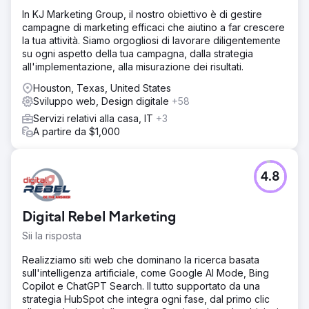
Implementato una trasformazione digitale con particolare
In KJ Marketing Group, il nostro obiettivo è di gestire
attenzione all'ottimizzazione dell'esperienza utente e al
campagne di marketing efficaci che aiutino a far crescere
marketing mirato. Rinnovato il sito web e utilizzato l'analisi
la tua attività. Siamo orgogliosi di lavorare diligentemente
dei dati per personalizzare le campagne, con l'obiettivo
su ogni aspetto della tua campagna, dalla strategia
di aumentare la base utenti e i tassi di conversione.
all'implementazione, alla misurazione dei risultati.
Risultato
Houston, Texas, United States
La base utenti è aumentata del 108% a 56.000, il
Sviluppo web, Design digitale
+58
completamento degli obiettivi è aumentato del 209% a
2.945 e il tasso di conversione è aumentato del 46% al
Servizi relativi alla casa, IT
+3
4,18%. Questi miglioramenti digitali strategici hanno
A partire da $1,000
incrementato in modo significativo la performance di
mercato dell'azienda.
4.8
Vai alla pagina agenzia
Digital Rebel Marketing
Sii la risposta
Realizziamo siti web che dominano la ricerca basata
sull'intelligenza artificiale, come Google AI Mode, Bing
Copilot e ChatGPT Search. Il tutto supportato da una
strategia HubSpot che integra ogni fase, dal primo clic