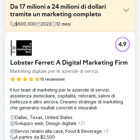
Da 17 milioni a 24 milioni di dollari
tramite un marketing completo
$
600,000
2023
12
mesi
Sfida
4.9
Un'azienda con una solida offerta di prodotti stava
lottando per scalare le sue operazioni, generando $ 17
milioni di fatturato ma affrontando bassi tassi di chiusura
Lobster Ferret: A Digital Marketing Firm
delle vendite e un'esperienza del cliente subottimale.
L'azienda aveva bisogno di migliorare la sua strategia di
Marketing digitale per le aziende di servizi
marketing, migliorare la gestione dei lead e ottimizzare il
15 recensioni
percorso del cliente per guidare la crescita del fatturato e
competere meglio sul mercato. La sfida era aumentare le
Il tuo team di marketing per le aziende di servizi:
vendite, aumentare il tasso di chiusura e creare
assistenza domiciliare, ospitalità, ristoranti, saloni di
un'esperienza del cliente più soddisfacente e coesa
bellezza e altro ancora. Creiamo strategie di marketing
che generano risultati concreti e misurabili.
Soluzione
Abbiamo eseguito una revisione completa della strategia
Dallas, Texas, United States
di marketing digitale dell'azienda, tra cui ottimizzazione
Sviluppo web, Design digitale
+21
SEM e SEO, una riprogettazione completa del sito Web
Servizi relativi alla casa, Food & Beverage
+2
per un migliore coinvolgimento degli utenti e una
A partire da $2,500
presenza sui social media ampliata. Inoltre, abbiamo