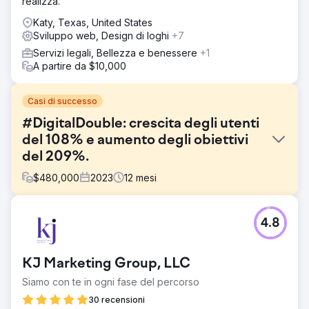
realizza.
Katy, Texas, United States
Sviluppo web, Design di loghi
+7
Servizi legali, Bellezza e benessere
+1
A partire da $10,000
Casi di successo
#DigitalDouble: crescita degli utenti
del 108% e aumento degli obiettivi
del 209%.
$
480,000
2023
12
mesi
Sfida
4.8
Un'azienda B2C aveva bisogno di raddoppiare la propria
base utenti e aumentare le conversioni in un mercato
competitivo. Con una vendita media di 65.000 dollari,
KJ Marketing Group, LLC
l'obiettivo era migliorare la propria presenza digitale per
attrarre e fidelizzare i clienti in modo più efficace
Siamo con te in ogni fase del percorso
Soluzione
30 recensioni