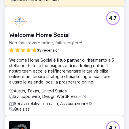
Sfida
4.7
Grime Time si è rivolto a noi con un nome di dominio
problematico che era stato utilizzato per un'impresa di
pulizie nel Regno Unito, con una serie di collegamenti
Welcome Home Social
errati. Il mercato del noleggio di cassonetti ad Austin è
molto competitivo con la maggior parte delle aziende che
Non farti trovare online, fatti scegliere!
costruiscono collegamenti in modo aggressivo.
33 recensioni
Soluzione
Welcome Home Social è il tuo partner di riferimento a 5
Ho controllato il sito e migliorato i tempi di caricamento,
stelle per tutte le tue esigenze di marketing online. Il
l'architettura del sito, i contenuti, gli elementi di
nostro team eccelle nell'incrementare la tua visibilità
conversione e l'esperienza mobile. Abbiamo quindi
online e nel creare strategie di marketing efficaci per
eseguito una campagna di sensibilizzazione per acquisire
aiutare le aziende locali a prosperare online.
collegamenti iper-rilevanti su pubblicazioni di bricolage,
immobiliare e fai-da-te.
Austin, Texas, United States
Sviluppo web, Design WordPress
+24
Risultato
Grime Time ha aumentato significativamente le sue mappe
Servizi relativi alla casa, Assicurazioni
+13
e le classifiche organiche ad Austin e nei mercati
Qualsiasi
circostanti. L'aumento della visibilità e del traffico organico
ha comportato un aumento del 600% degli affitti di
cassonetti commerciali e residenziali.
4.7