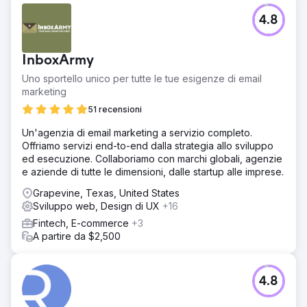
Sfida
4.8
Il marketing e le segnalazioni tramite passaparola
avevano funzionato bene per attirare nuovi affari, ma non
erano sufficienti per aiutare Survey Works a espandersi.
InboxArmy
C’erano diversi concorrenti esperti con molte recensioni
che stavano investendo attivamente nella SEO.
Uno sportello unico per tutte le tue esigenze di email
marketing
Soluzione
Il sito web è stato ricostruito in WordPress e i contenuti, le
51 recensioni
pagine di localizzazione e gli elementi di conversione
Un'agenzia di email marketing a servizio completo.
sono stati ottimizzati. Abbiamo avviato un programma di
Offriamo servizi end-to-end dalla strategia allo sviluppo
link building in corso che ha portato a posizionamenti
ed esecuzione. Collaboriamo con marchi globali, agenzie
dominanti nelle mappe e nella ricerca organica.
e aziende di tutte le dimensioni, dalle startup alle imprese.
Risultato
Grapevine, Texas, United States
L'aumento della visibilità dalle mappe e i miglioramenti del
Sviluppo web, Design di UX
+16
ranking organico hanno comportato un aumento del
700% delle entrate in 1 anno.
Fintech, E-commerce
+3
A partire da $2,500
Vai alla pagina agenzia
4.8