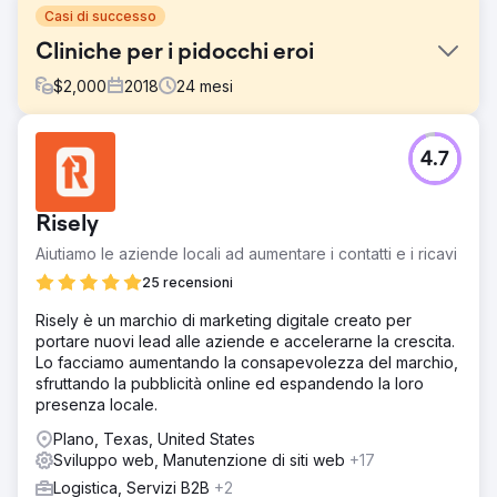
Casi di successo
Cliniche per i pidocchi eroi
$
2,000
2018
24
mesi
Sfida
4.7
Hero Lice Clinics è stata una delle prime aziende ad
adottare il modello di business per la rimozione dei
pidocchi. Gli affari andavano bene finché i concorrenti
Risely
nazionali non si trasferirono nell'area di Austin e le loro
classifiche iniziarono a scivolare.
Aiutiamo le aziende locali ad aumentare i contatti e i ricavi
Soluzione
25 recensioni
Il sito web è stato ottimizzato per velocità e conversioni.
Risely è un marchio di marketing digitale creato per
Sono stati ottimizzati i contenuti e i profili aziendali di
portare nuovi lead alle aziende e accelerarne la crescita.
Google, insieme alle citazioni locali. Abbiamo impiegato
Lo facciamo aumentando la consapevolezza del marchio,
una campagna di link building in corso per acquisire
sfruttando la pubblicità online ed espandendo la loro
posizionamenti rilevanti per ottenere classifiche dominanti
presenza locale.
nelle mappe e nella ricerca organica.
Plano, Texas, United States
Risultato
Sviluppo web, Manutenzione di siti web
+17
Il business è aumentato del 177% grazie alla migliore
visibilità nelle mappe e nella ricerca organica. Si
Logistica, Servizi B2B
+2