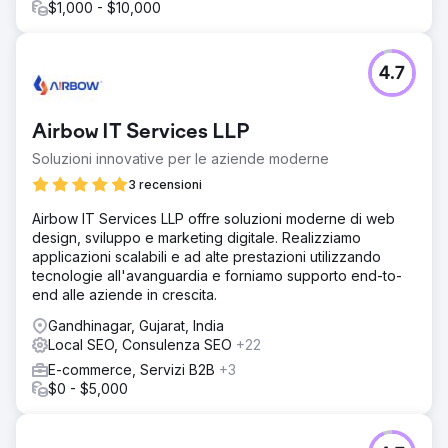
chiave localizzate, recensioni incoraggiate. 6. Contenuto:
$1,000 - $10,000
guide create, blog, pagine specifiche per eventi.
Risultato
4.7
- Crescita annuale del 32%: le vendite del canale
organico sono aumentate di anno in anno. - Stabilità
stagionale: la preparazione SEO ha ridotto l'impatto
Airbow IT Services LLP
stagionale, mantenendo vendite costanti. - ROI migliorato:
la strategia per parole chiave basata sui termini di ricerca
Soluzioni innovative per le aziende moderne
ha aumentato il ROI del canale organico. - Classifiche più
3 recensioni
elevate: i miglioramenti della classifica nazionale hanno
aumentato traffico e visibilità. - Valore per il cliente:
Airbow IT Services LLP offre soluzioni moderne di web
aumento del valore degli ordini e del tasso di clienti
design, sviluppo e marketing digitale. Realizziamo
abituali.
applicazioni scalabili e ad alte prestazioni utilizzando
tecnologie all'avanguardia e forniamo supporto end-to-
end alle aziende in crescita.
Vai alla pagina agenzia
Gandhinagar, Gujarat, India
Local SEO, Consulenza SEO
+22
E-commerce, Servizi B2B
+3
$0 - $5,000