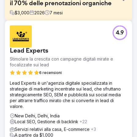
il 70% delle prenotazioni organiche
$
3,000
2026
7
mesi
Sfida
4.9
Un'azienda di turismo di nicchia si affidava al 100% alla
pubblicità a pagamento e alle partnership offline per
l'acquisizione di clienti. Il loro sito web non aveva alcuna
Lead Experts
visibilità SEO, il traffico organico era trascurabile e i
contenuti di Instagram non generavano alcuna richiesta.
Stimolare la crescita con campagne digitali mirate e
L'aumento dei costi di Google Ads e Meta Ads stava
focalizzate sui lead
erodendo i margini, mancava l'ottimizzazione del tasso di
6 recensioni
conversione nei funnel di prenotazione e il brand non
disponeva di un motore di generazione della domanda
Lead Experts è un'agenzia digitale specializzata in
sostenibile. Avevano bisogno di un'agenzia di marketing
strategie di marketing incentrate sui lead, che sfruttano
digitale in grado di costruire una strategia SEO e social
strategicamente SEO, SEM e pubblicità sui social media
media a lungo termine.
per attrarre traffico mirato che si converte in lead di
valore.
Soluzione
Elatre ha implementato un programma di marketing
New Delhi, Delhi, India
digitale completo. Il nostro team SEO ha creato landing
Local SEO, Gestione di backlink
+22
page focalizzate sulle destinazioni, contenuti per blog
Servizi relativi alla casa, E-commerce
+3
basati sull'intento di ricerca, un'architettura di link interni e
A partire da $1,000
markup Schema per la SEO turistica e locale. Il nostro