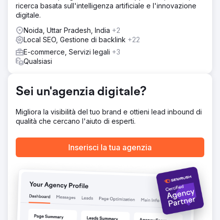
ottimizzato per i dispositivi mobili e anche la velocità della
ricerca basata sull'intelligenza artificiale e l'innovazione
pagina era lenta. Di conseguenza, c’era la massima
digitale.
frequenza di rimbalzo. I nostri esperti hanno ottimizzato la
struttura del sito web, come l'ottimizzazione degli URL, la
Noida, Uttar Pradesh, India
+2
correzione dei collegamenti interrotti, la rimozione dei
Local SEO, Gestione di backlink
+22
contenuti duplicati, l'invio delle mappe del sito, ecc.
E-commerce, Servizi legali
+3
Qualsiasi
Risultato
Aumentata la visibilità online del cliente con tecniche SEO
strategiche, migliorando il posizionamento nei motori di
Sei un'agenzia digitale?
ricerca e indirizzando traffico mirato per aumentare
coinvolgimento e conversioni.
Migliora la visibilità del tuo brand e ottieni lead inbound di
qualità che cercano l'aiuto di esperti.
Vai alla pagina agenzia
Inserisci la tua agenzia