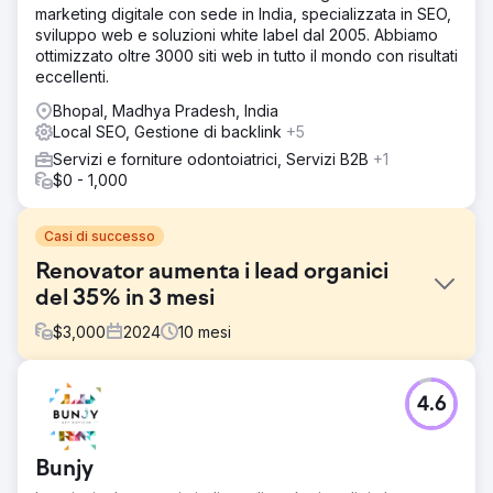
marketing digitale con sede in India, specializzata in SEO,
sviluppo web e soluzioni white label dal 2005. Abbiamo
ottimizzato oltre 3000 siti web in tutto il mondo con risultati
eccellenti.
Bhopal, Madhya Pradesh, India
Local SEO, Gestione di backlink
+5
Servizi e forniture odontoiatrici, Servizi B2B
+1
$0 - 1,000
Casi di successo
Renovator aumenta i lead organici
del 35% in 3 mesi
$
3,000
2024
10
mesi
Sfida
4.6
Un'azienda canadese di ristrutturazione che offre
ristrutturazioni personalizzate per case, mobili da cucina e
ristrutturazioni di bagni e cucine è entrata nel competitivo
Bunjy
mercato della Greater Toronto Area (GTA). Con
esperienza nel ribaltamento di case e soluzioni di