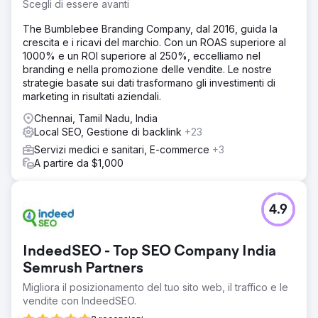
posizionamento SEO tradizionale si è mantenuto, ma i
Scegli di essere avanti
tassi di clic sono crollati perché i motori di ricerca basati
sull'IA rispondevano alle domande degli acquirenti senza
The Bumblebee Branding Company, dal 2016, guida la
che questi visitassero il sito. Il loro marchio era invisibile
crescita e i ricavi del marchio. Con un ROAS superiore al
nei risultati dei motori generativi, i dati di schema ed entità
1000% e un ROI superiore al 250%, eccelliamo nel
erano incompleti e la dirigenza marketing non aveva un
branding e nella promozione delle vendite. Le nostre
manuale per l'ottimizzazione LLM, GEO o per rispondere.
strategie basate sui dati trasformano gli investimenti di
marketing in risultati aziendali.
Soluzione
Elatre ha implementato un programma completo di
Chennai, Tamil Nadu, India
ottimizzazione SEO e LLM basato sull'intelligenza
Local SEO, Gestione di backlink
+23
artificiale. Il nostro team ha ricostruito i contenuti come
Servizi medici e sanitari, E-commerce
+3
cluster di autorità tematici, implementato il markup Schema
A partire da $1,000
a livello di entità, dati strutturati per FAQPage e HowTo e
segnali di citazione da fonti autorevoli. Abbiamo
ottimizzato la ricerca tramite una struttura di paragrafi
4.9
ricca di informazioni, migliorato i link interni per il contesto
dei crawler e aggiunto gli schemi per Organizzazione,
Prodotto e Servizio. Infine, abbiamo condotto audit di
IndeedSEO - Top SEO Company India
visibilità settimanali su ChatGPT, Perplexity, Gemini e
Google AI Overview.
Semrush Partners
Risultato
Migliora il posizionamento del tuo sito web, il traffico e le
In 6 mesi, il brand è diventato una fonte consigliata
vendite con IndeedSEO.
all'interno di ChatGPT, Perplexity e Google AI Overview