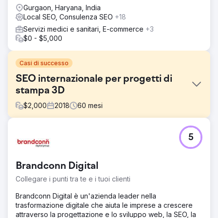
Gurgaon, Haryana, India
Local SEO, Consulenza SEO
+18
Servizi medici e sanitari, E-commerce
+3
$0 - $5,000
Casi di successo
SEO internazionale per progetti di
stampa 3D
$
2,000
2018
60
mesi
Sfida
5
Si sono rivolti a Black Marlin Technologies per espandere
la propria attività e aumentare la propria base di clienti.
Pur avendo un sito web, non riuscivano a posizionarsi
Brandconn Digital
bene nei motori di ricerca. Ciò ha comportato una battuta
d’arresto significativa perché l’azienda si concentra
Collegare i punti tra te e i tuoi clienti
principalmente sui servizi online.
Brandconn Digital è un'azienda leader nella
Soluzione
trasformazione digitale che aiuta le imprese a crescere
Abbiamo scoperto che il design del sito web non era
attraverso la progettazione e lo sviluppo web, la SEO, la