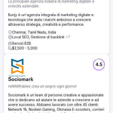
La principale agenzia indiana di marketing digitale e
ristrutturazione personalizzate, l'azienda ha dovuto
crescita aziendale.
affrontare una forte concorrenza da parte di attori
affermati in un settore saturo. Per avere successo è stato
Bunjy è un'agenzia integrata di marketing digitale e
necessario distinguersi evidenziando le proprie offerte
tecnologia che aiuta i marchi ambiziosi a crescere
esclusive e collegandosi con i clienti che cercavano
attraverso strategia, creatività e performance.
servizi di ristrutturazione personalizzati e di alta qualità.
Chennai, Tamil Nadu, India
Soluzione
Local SEO, Gestione di backlink
+7
1. Creazione del sito Web: creazione di un nuovo sito con
Servizi B2B
contenuti ottimizzati incentrati sulla SEO. 2. Strategia per
$2,500 - 5,000
parole chiave a coda lunga: obiettivi facili da raggiungere
per vittorie rapide in un mercato competitivo. 3. Confronti
con i concorrenti: creazione di contenuti che evidenziano
4.5
i vantaggi rispetto ai concorrenti locali per gli utenti top-
of-funnel. 4. Backlink di alta qualità: focalizzati su parole
chiave ad alto fatturato con backlink autorevoli. 5.
Sociomark
Ottimizzazione SEO on-page: miglioramento della SEO
tecnica, dei meta tag e dei collegamenti interni per
reMARKables crea un segno ogni giorno!
classifiche migliori.
Sociomark è un team di persone creative e appassionate
Risultato
che si dedicano ad aiutare le aziende a crescere e ad
1. Classifiche rapide delle parole chiave: classificato su
avere successo. Abbiamo lavorato con oltre 45 clienti:
oltre 150 parole chiave al mese 2. 2. Prestazioni in GBP:
Network 18, Nodwin Gaming, Okinawa E-scooters, corrieri
ricevute oltre 10 chiamate tramite Google Business Profile