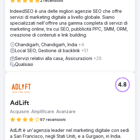
2 recensioni
per 38 delle sue 50 query di intento di acquisto più
frequenti. La visibilità della ricerca AI è aumentata del 92%
IndeedSEO è una delle migliori agenzie SEO che offre
in ChatGPT, dell'88% in Perplexity e dell'84% in Google
servizi di marketing digitale a livello globale. Siamo
AI Overview, in base alla copertura delle query
specializzati nell'offrire una gamma completa di servizi di
monitorate. I clic sulla ricerca organica si sono ripresi e
marketing online, tra cui SEO, pubblicità PPC, SMM, ORM,
sono cresciuti del 27% su base annua, il volume di ricerca
creazione di contenuti e link building.
del brand è aumentato del 64% e le richieste di demo in
Chandigarh, Chandigarh, India
+4
entrata sono raddoppiate in 90 giorni senza aumentare la
Local SEO, Gestione di backlink
+51
spesa per i media a pagamento.
Servizi relativi alla casa, Assicurazioni
+29
Qualsiasi
Vai alla pagina agenzia
4.8
AdLift
Acquisire. Amplificare. Avanzare
97 recensioni
AdLift è un'agenzia leader nel marketing digitale con sedi
a San Francisco, negli Stati Uniti, e a Gurgaon, in India.