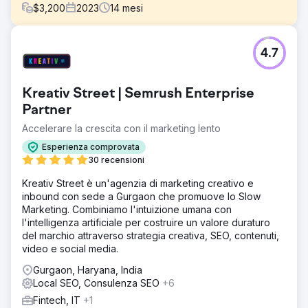
$
3,200
2023
14
mesi
Sfida
4.7
Un fiorista canadese con un negozio di e-commerce
Shopify e un negozio fisico in un piccolo villaggio ha
dovuto affrontare sfide significative nell'incrementare le
Kreativ Street | Semrush Enterprise
vendite online. La maggior parte dei ricavi proveniva da
acquisti di persona, mentre il negozio online faceva fatica
Partner
a ottenere visibilità e ad attrarre clienti. Per raggiungere
Accelerare la crescita con il marketing lento
una crescita sostenibile, l'azienda aveva bisogno di
liberarsi dai vincoli del suo mercato locale, migliorare la
Esperienza comprovata
visibilità online ed espandere le vendite a livello
30 recensioni
nazionale.
Kreativ Street è un'agenzia di marketing creativo e
Soluzione
inbound con sede a Gurgaon che promuove lo Slow
1. Ottimizzazione on-page: meta tag, titoli, descrizioni dei
Marketing. Combiniamo l'intuizione umana con
prodotti migliorati, velocità del sito. 2. Strategia delle
l'intelligenza artificiale per costruire un valore duraturo
parole chiave: parole chiave mirate ad alto intento in base
del marchio attraverso strategia creativa, SEO, contenuti,
alle tendenze di vendita, alle stagioni. 3. Clustering delle
video e social media.
parole chiave: focalizzato su "consegna locale",
Gurgaon, Haryana, India
"spedizione nazionale", altri. 4. Analisi della concorrenza:
Local SEO, Consulenza SEO
+6
lacune identificate, approfondimenti sfruttati per la
differenziazione. 5. SEO locale: GMB ottimizzato, parole
Fintech, IT
+1